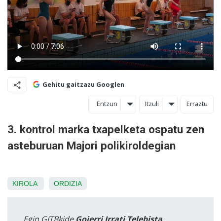
Gehitu gaitzazu Googlen
Entzun
Itzuli
Erraztu
3. kontrol marka txapelketa ospatu zen
asteburuan Majori polikiroldegian
KIROLA
ORDIZIA
Egin GITBkide
Goierri Irrati Telebista