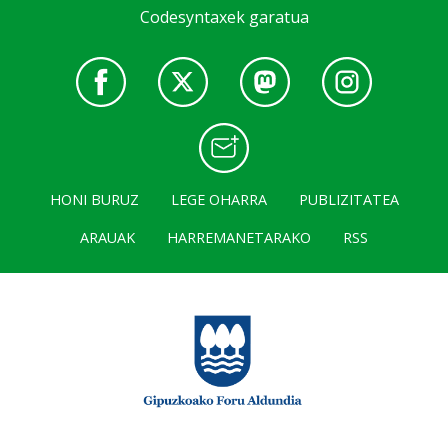
Codesyntaxek garatua
HONI BURUZ
LEGE OHARRA
PUBLIZITATEA
ARAUAK
HARREMANETARAKO
RSS