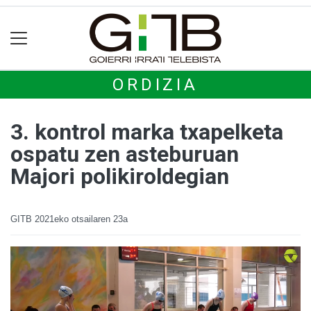
ORDIZIA
3. kontrol marka txapelketa
ospatu zen asteburuan
Majori polikiroldegian
GITB
2021eko otsailaren 23a