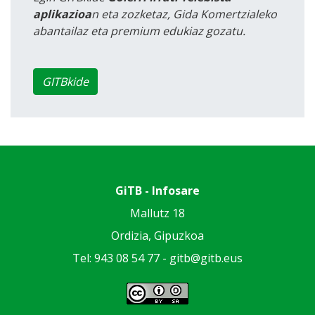
aplikazioa
n eta zozketaz, Gida Komertzialeko
abantailaz eta premium edukiaz gozatu.
GITBkide
GiTB - Infosare
Mallutz 18
Ordizia, Gipuzkoa
Tel: 943 08 54 77 -
gitb@gitb.eus