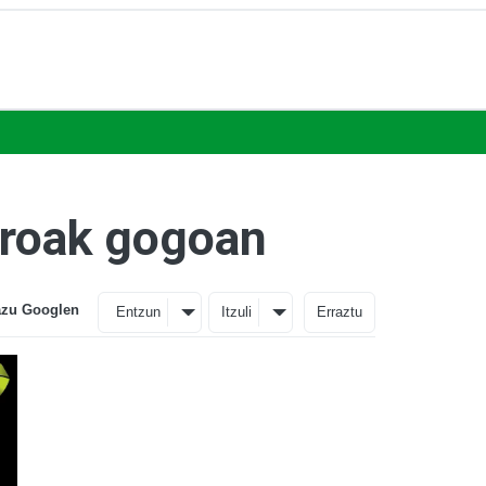
reroak gogoan
azu Googlen
Entzun
Itzuli
Erraztu