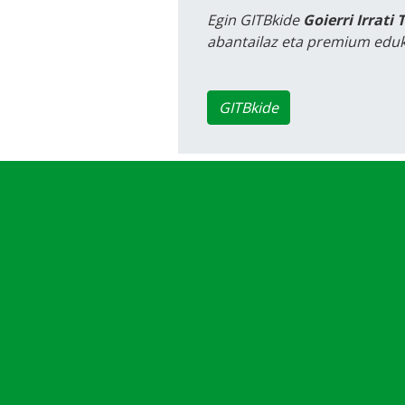
Egin GITBkide
Goierri Irrati 
abantailaz eta premium eduk
GITBkide