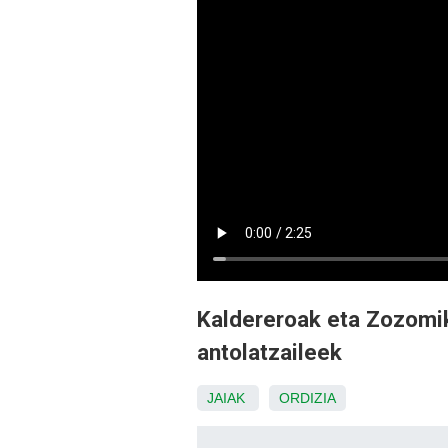
Kaldereroak eta Zozomik
antolatzaileek
JAIAK
ORDIZIA