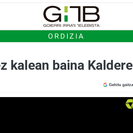
ORDIZIA
 ez kalean baina Kalde
Gehitu gaitz