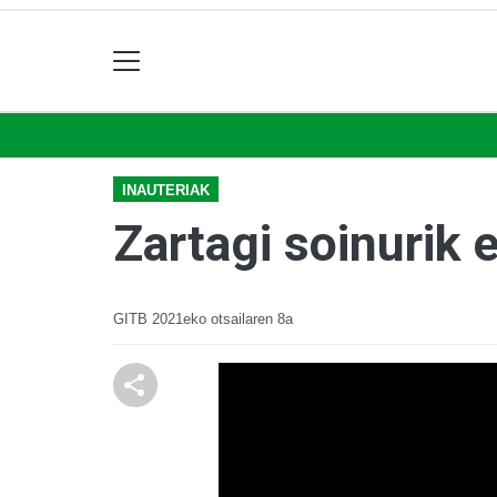
INAUTERIAK
Zartagi soinurik
GITB
2021eko otsailaren 8a