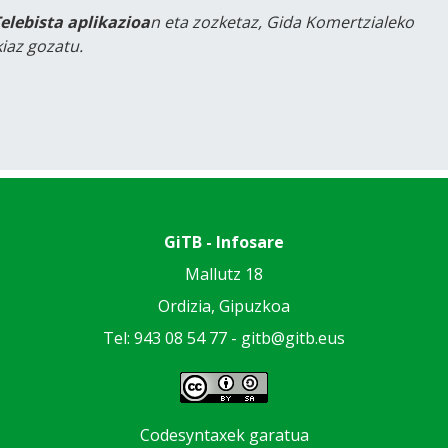
Telebista aplikazioa
n eta zozketaz, Gida Komertzialeko
iaz gozatu.
GiTB - Infosare
Mallutz 18
Ordizia, Gipuzkoa
Tel: 943 08 54 77 -
gitb@gitb.eus
Codesyntaxek garatua