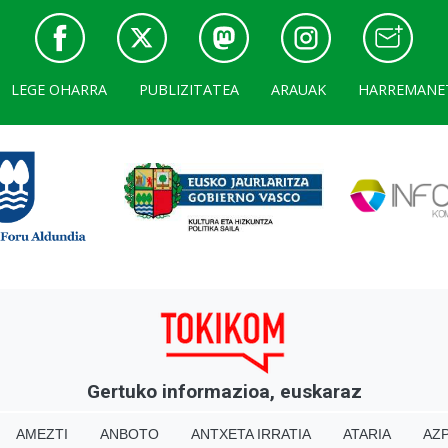
LEGE OHARRA
PUBLIZITATEA
ARAUAK
HARREMANE
Gertuko informazioa, euskaraz
AMEZTI
ANBOTO
ANTXETA IRRATIA
ATARIA
AZP