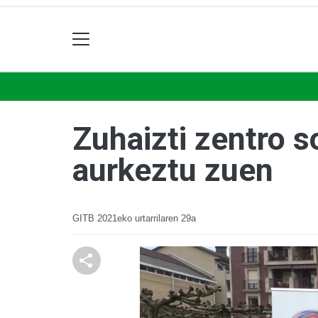
Zuhaizti zentro 
aurkeztu zuen
GITB
2021eko urtarrilaren 29a