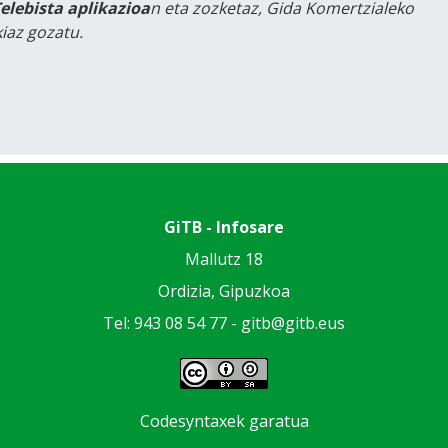
Telebista aplikazioa
n eta zozketaz, Gida Komertzialeko
iaz gozatu.
GiTB - Infosare
Mallutz 18
Ordizia, Gipuzkoa
Tel: 943 08 54 77 -
gitb@gitb.eus
Codesyntaxek garatua