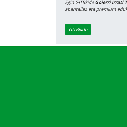
Egin GITBkide
Goierri Irrati 
abantailaz eta premium eduk
GITBkide