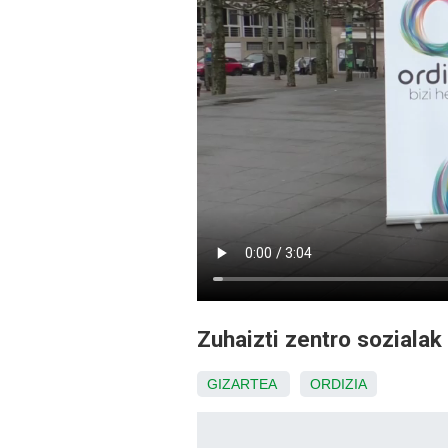
Zuhaizti zentro soziala
GIZARTEA
ORDIZIA