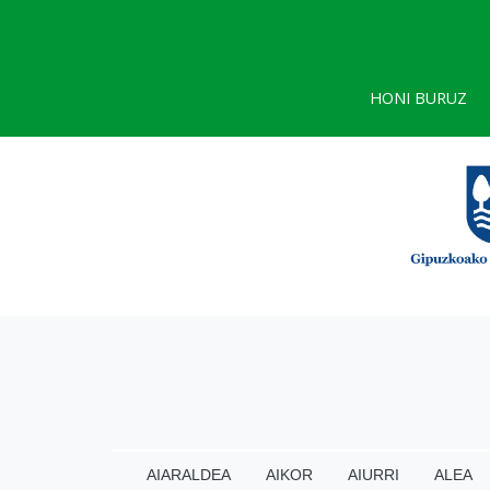
HONI BURUZ
AIARALDEA
AIKOR
AIURRI
ALEA