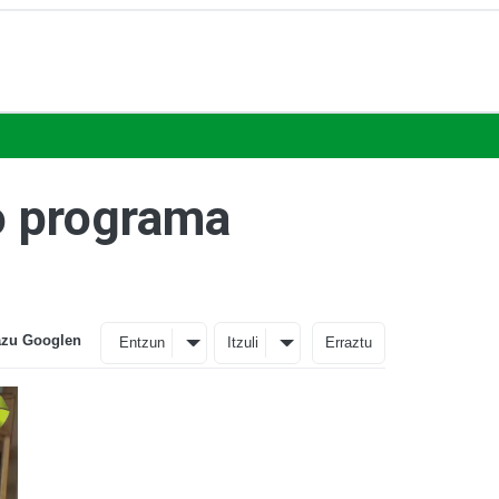
o programa
azu Googlen
Entzun
Itzuli
Erraztu