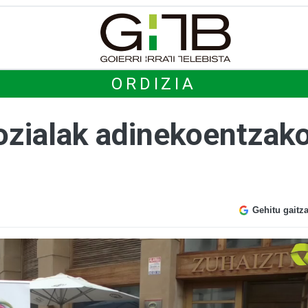
ORDIZIA
sozialak adinekoentzak
Gehitu gaitz