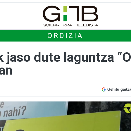
ORDIZIA
 jaso dute laguntza “O
an
Gehitu gaitz