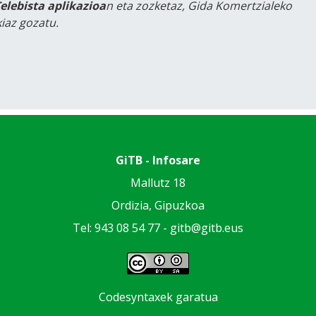
Telebista aplikazioa
n eta zozketaz, Gida Komertzialeko
iaz gozatu.
GiTB - Infosare
Mallutz 18
Ordizia, Gipuzkoa
Tel: 943 08 54 77 -
gitb@gitb.eus
Codesyntaxek garatua