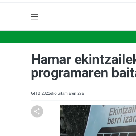
Hamar ekintzailek
programaren bait
GITB
2021eko urtarrilaren 27a