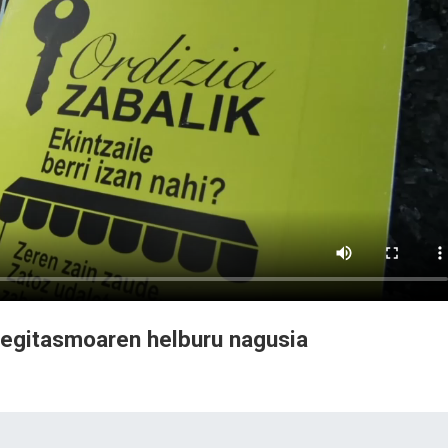
a egitasmoaren helburu nagusia