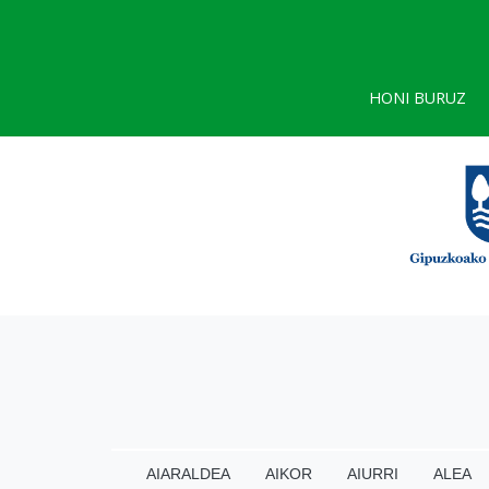
HONI BURUZ
AIARALDEA
AIKOR
AIURRI
ALEA