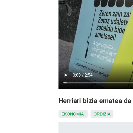
Herriari bizia ematea d
EKONOMIA
ORDIZIA