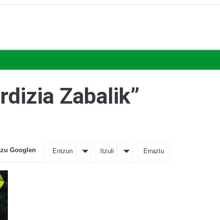
rdizia Zabalik”
azu Googlen
Entzun
Itzuli
Erraztu