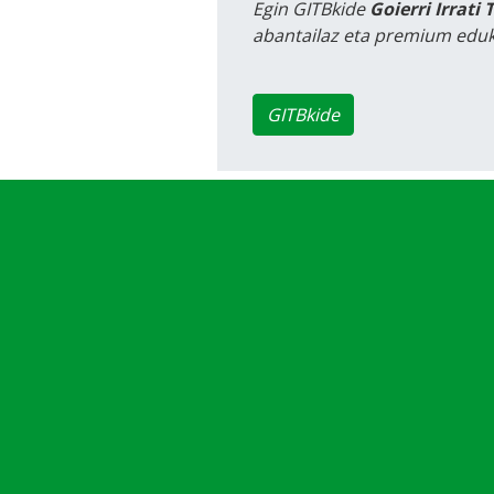
Egin GITBkide
Goierri Irrati 
abantailaz eta premium eduk
GITBkide