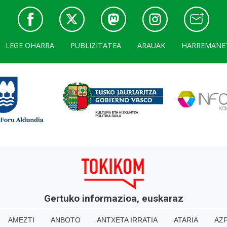
LEGE OHARRA
PUBLIZITATEA
ARAUAK
HARREMANE
Gertuko informazioa, euskaraz
AMEZTI
ANBOTO
ANTXETA IRRATIA
ATARIA
AZP