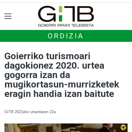
ORDIZIA
Goierriko turismoari
dagokionez 2020. urtea
gogorra izan da
mugikortasun-murrizketek
eragin handia izan baitute
GITB
2021eko urtarrilaren 22a