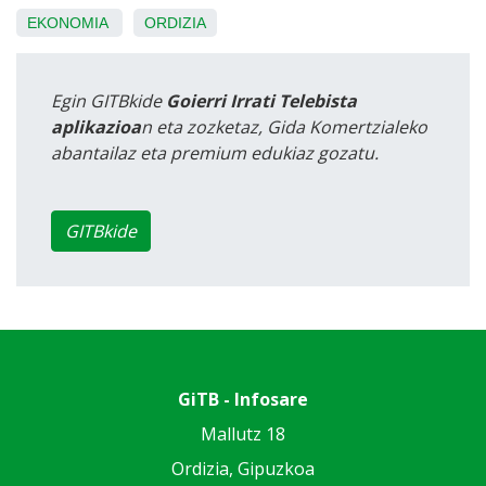
EKONOMIA
ORDIZIA
Egin GITBkide
Goierri Irrati Telebista
aplikazioa
n eta zozketaz, Gida Komertzialeko
abantailaz eta premium edukiaz gozatu.
GITBkide
GiTB - Infosare
Mallutz 18
Ordizia, Gipuzkoa