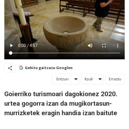
Gehitu gaitzazu Googlen
Entzun
Itzuli
Erraztu
Goierriko turismoari dagokionez 2020.
urtea gogorra izan da mugikortasun-
murrizketek eragin handia izan baitute