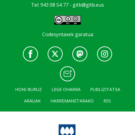
Tel: 943 08 54 77 -
gitb@gitb.eus
Codesyntaxek garatua
HONI BURUZ
LEGE OHARRA
PUBLIZITATEA
ARAUAK
HARREMANETARAKO
RSS