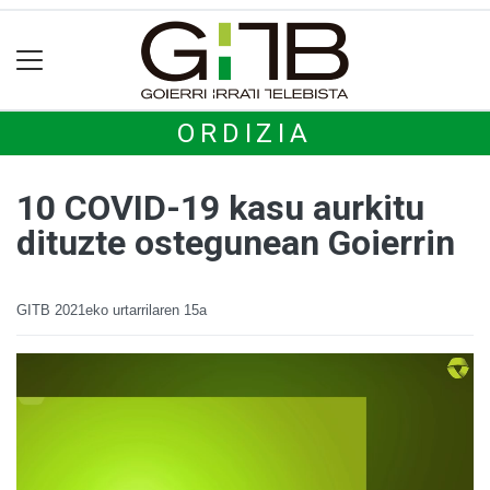
ORDIZIA
10 COVID-19 kasu aurkitu
dituzte ostegunean Goierrin
GITB
2021eko urtarrilaren 15a