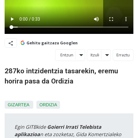
Gehitu gaitzazu Googlen
Entzun
Itzuli
Erraztu
287ko intzidentzia tasarekin, eremu
horira pasa da Ordizia
GIZARTEA
ORDIZIA
Egin GITBkide
Goierri Irrati Telebista
aplikazioa
n eta zozketaz, Gida Komertzialeko