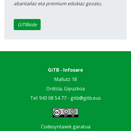
abantailaz eta premium edukiaz gozatu.
GITBkide
GiTB - Infosare
Mallutz 18
Ordizia, Gipuzkoa
Tel: 943 08 54 77 -
gitb@gitb.eus
Codesyntaxek garatua