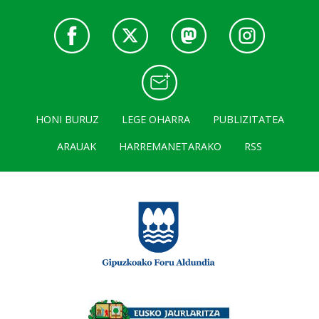
HONI BURUZ
LEGE OHARRA
PUBLIZITATEA
ARAUAK
HARREMANETARAKO
RSS