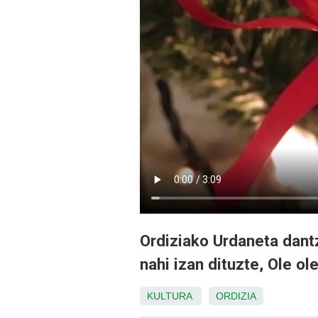
Ordiziako Urdaneta dant
nahi izan dituzte, Ole ol
KULTURA
ORDIZIA