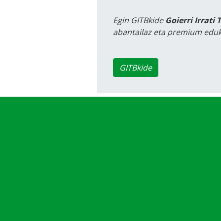
Egin GITBkide
Goierri Irrati 
abantailaz eta premium eduk
GITBkide