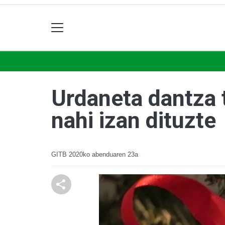
Urdaneta dantza 
nahi izan dituzte
GITB
2020ko abenduaren 23a