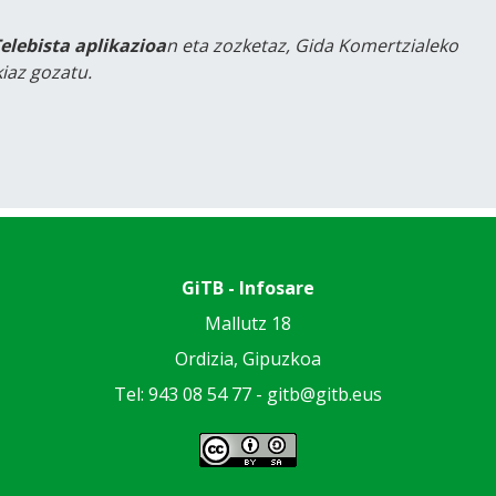
Telebista aplikazioa
n eta zozketaz, Gida Komertzialeko
iaz gozatu.
GiTB - Infosare
Mallutz 18
Ordizia, Gipuzkoa
Tel: 943 08 54 77 -
gitb@gitb.eus