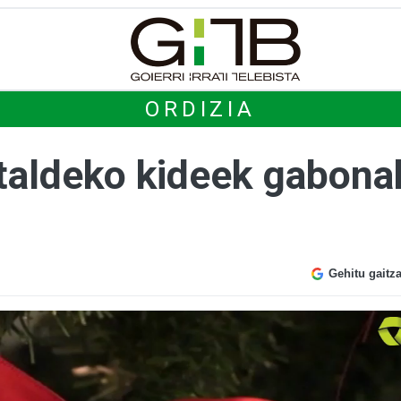
ORDIZIA
taldeko kideek gabona
Gehitu gaitz