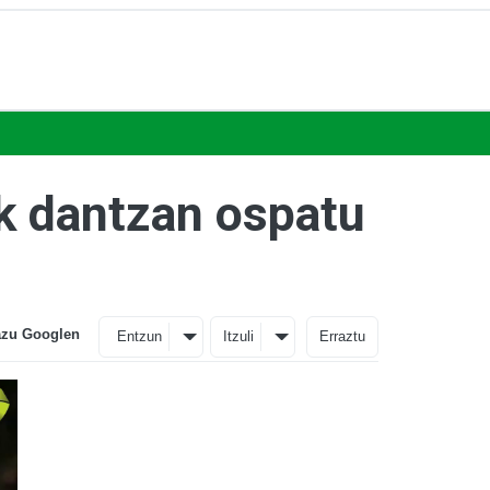
k dantzan ospatu
azu Googlen
Entzun
Itzuli
Erraztu