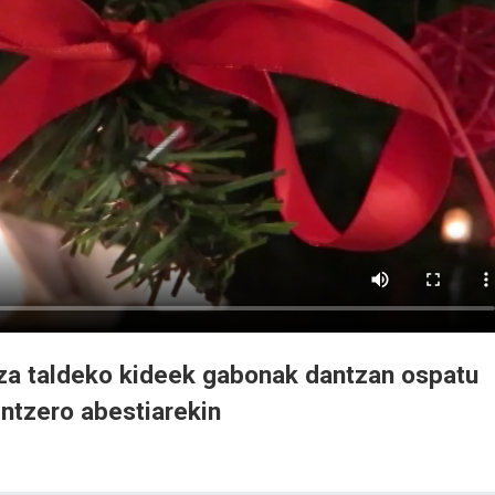
za taldeko kideek gabonak dantzan ospatu
entzero abestiarekin