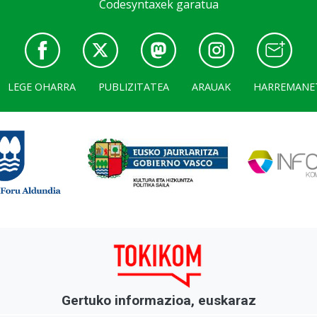
Codesyntaxek garatua
LEGE OHARRA
PUBLIZITATEA
ARAUAK
HARREMANE
Gertuko informazioa, euskaraz