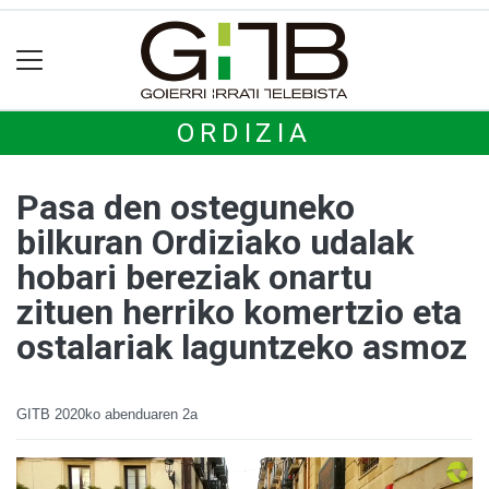
ORDIZIA
Pasa den osteguneko
bilkuran Ordiziako udalak
hobari bereziak onartu
zituen herriko komertzio eta
ostalariak laguntzeko asmoz
GITB
2020ko abenduaren 2a