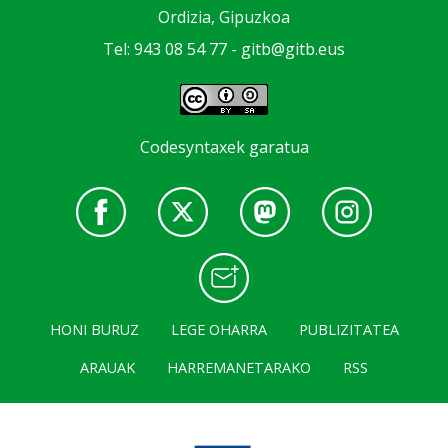
Ordizia, Gipuzkoa
Tel: 943 08 54 77 -
gitb@gitb.eus
Codesyntaxek garatua
HONI BURUZ
LEGE OHARRA
PUBLIZITATEA
ARAUAK
HARREMANETARAKO
RSS