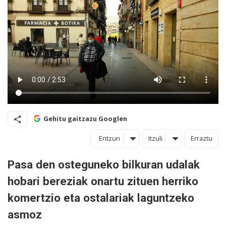
Gehitu gaitzazu Googlen
Entzun
Itzuli
Erraztu
Pasa den osteguneko bilkuran udalak
hobari bereziak onartu zituen herriko
komertzio eta ostalariak laguntzeko
asmoz