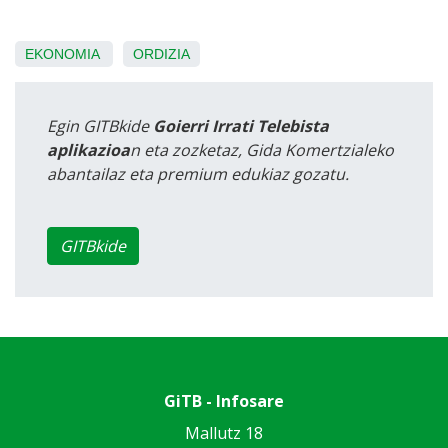
EKONOMIA
ORDIZIA
Egin GITBkide
Goierri Irrati Telebista
aplikazioa
n eta zozketaz, Gida Komertzialeko
abantailaz eta premium edukiaz gozatu.
GITBkide
GiTB - Infosare
Mallutz 18