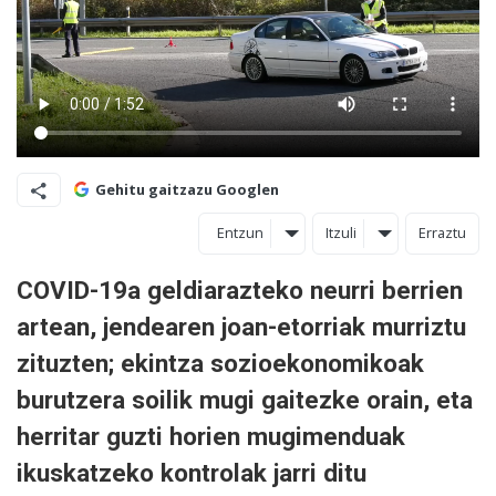
Gehitu gaitzazu Googlen
Entzun
Itzuli
Erraztu
COVID-19a geldiarazteko neurri berrien
artean, jendearen joan-etorriak murriztu
zituzten; ekintza sozioekonomikoak
burutzera soilik mugi gaitezke orain, eta
herritar guzti horien mugimenduak
ikuskatzeko kontrolak jarri ditu