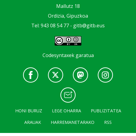
Mallutz 18
Ordizia, Gipuzkoa
Tel: 943 08 54 77 -
gitb@gitb.eus
Codesyntaxek garatua
HONI BURUZ
LEGE OHARRA
PUBLIZITATEA
ARAUAK
HARREMANETARAKO
RSS