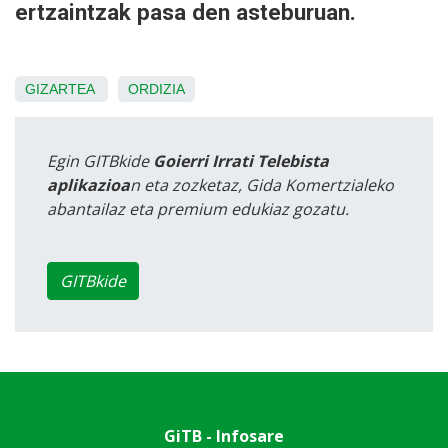
ertzaintzak pasa den asteburuan.
GIZARTEA
ORDIZIA
Egin GITBkide
Goierri Irrati Telebista
aplikazioa
n eta zozketaz, Gida Komertzialeko
abantailaz eta premium edukiaz gozatu.
GITBkide
GiTB - Infosare