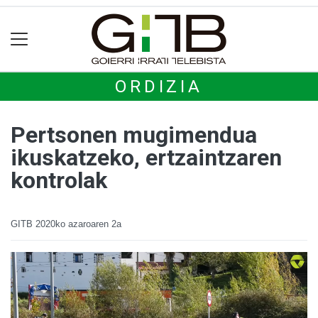
ORDIZIA
Pertsonen mugimendua
ikuskatzeko, ertzaintzaren
kontrolak
GITB
2020ko azaroaren 2a