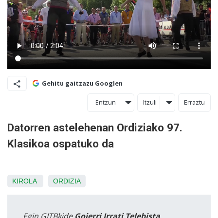
Gehitu gaitzazu Googlen
Entzun
Itzuli
Erraztu
Datorren astelehenan Ordiziako 97.
Klasikoa ospatuko da
KIROLA
ORDIZIA
Egin GITBkide
Goierri Irrati Telebista