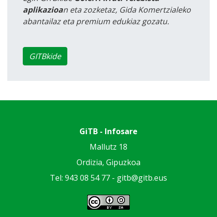
aplikazioa
n eta zozketaz, Gida Komertzialeko
abantailaz eta premium edukiaz gozatu.
GITBkide
GiTB - Infosare
Mallutz 18
Ordizia, Gipuzkoa
Tel: 943 08 54 77 -
gitb@gitb.eus