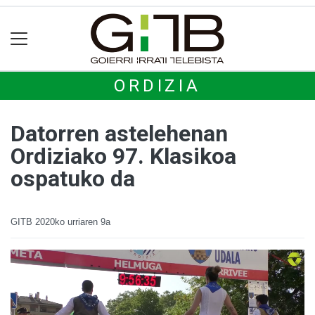
ORDIZIA
Datorren astelehenan
Ordiziako 97. Klasikoa
ospatuko da
GITB
2020ko urriaren 9a