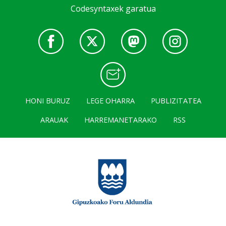
Codesyntaxek garatua
HONI BURUZ
LEGE OHARRA
PUBLIZITATEA
ARAUAK
HARREMANETARAKO
RSS