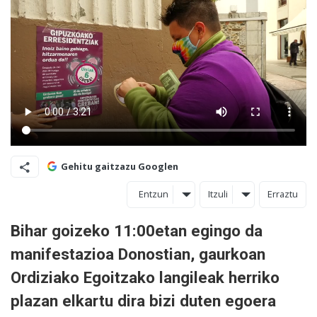
Gehitu gaitzazu Googlen
Entzun
Itzuli
Erraztu
Bihar goizeko 11:00etan egingo da
manifestazioa Donostian, gaurkoan
Ordiziako Egoitzako langileak herriko
plazan elkartu dira bizi duten egoera