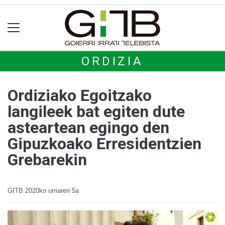
ORDIZIA
Ordiziako Egoitzako
langileek bat egiten dute
asteartean egingo den
Gipuzkoako Erresidentzien
Grebarekin
GITB
2020ko urriaren 5a