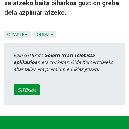
salatzeko baita biharkoa guztion greba
dela azpimarratzeko.
GIZARTEA
ORDIZIA
Egin GITBkide
Goierri Irrati Telebista
aplikazioa
n eta zozketaz, Gida Komertzialeko
abantailaz eta premium edukiaz gozatu.
GITBkide