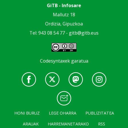
GiTB - Infosare
Mallutz 18
Ordizia, Gipuzkoa
Tel: 943 08 54 77 -
gitb@gitb.eus
Codesyntaxek garatua
HONI BURUZ
LEGE OHARRA
PUBLIZITATEA
ARAUAK
HARREMANETARAKO
RSS