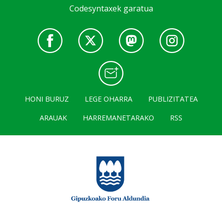
Codesyntaxek garatua
HONI BURUZ
LEGE OHARRA
PUBLIZITATEA
ARAUAK
HARREMANETARAKO
RSS