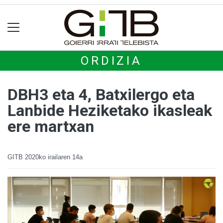
ORDIZIA
DBH3 eta 4, Batxilergo eta
Lanbide Heziketako ikasleak
ere martxan
GITB
2020ko irailaren 14a