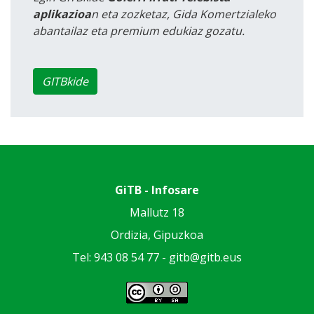
aplikazioa
n eta zozketaz, Gida Komertzialeko
abantailaz eta premium edukiaz gozatu.
GITBkide
GiTB - Infosare
Mallutz 18
Ordizia, Gipuzkoa
Tel: 943 08 54 77 -
gitb@gitb.eus