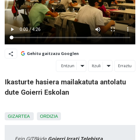
Gehitu gaitzazu Googlen
Entzun
Itzuli
Erraztu
Ikasturte hasiera mailakatuta antolatu
dute Goierri Eskolan
GIZARTEA
ORDIZIA
Egin GITBkide
Goierri Irrati Telebista