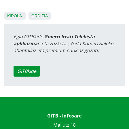
KIROLA
ORDIZIA
Egin GITBkide
Goierri Irrati Telebista
aplikazioa
n eta zozketaz, Gida Komertzialeko
abantailaz eta premium edukiaz gozatu.
GITBkide
GiTB - Infosare
Mallutz 18