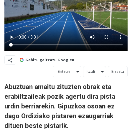
Gehitu gaitzazu Googlen
Entzun
Itzuli
Erraztu
Abuztuan amaitu zituzten obrak eta
erabiltzaileak pozik agertu dira pista
urdin berriarekin. Gipuzkoa osoan ez
dago Ordiziako pistaren ezaugarriak
dituen beste pistarik.