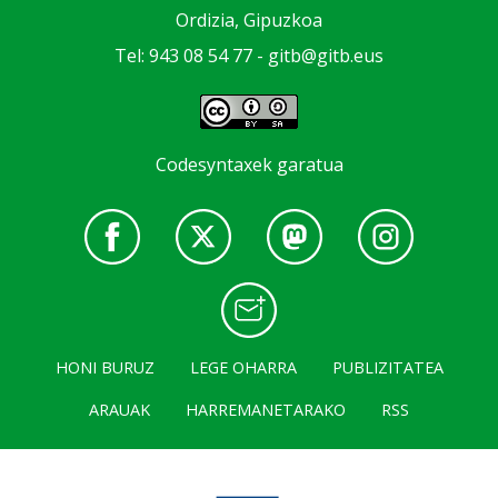
Ordizia, Gipuzkoa
Tel: 943 08 54 77 -
gitb@gitb.eus
Codesyntaxek garatua
HONI BURUZ
LEGE OHARRA
PUBLIZITATEA
ARAUAK
HARREMANETARAKO
RSS