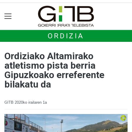
ORDIZIA
Ordiziako Altamirako
atletismo pista berria
Gipuzkoako erreferente
bilakatu da
GITB
2020ko irailaren 1a