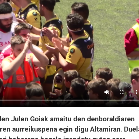
 den Julen Goiak amaitu den denboraldiaren
ren aurreikuspena egin digu Altamiran. Duel