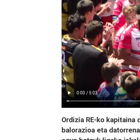
Ordizia RE-ko kapitaina
balorazioa eta datorrena