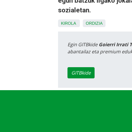
egun batzuk ligako jokal
sozialetan.
KIROLA
ORDIZIA
Egin GITBkide
Goierri Irrati 
abantailaz eta premium eduk
GITBkide