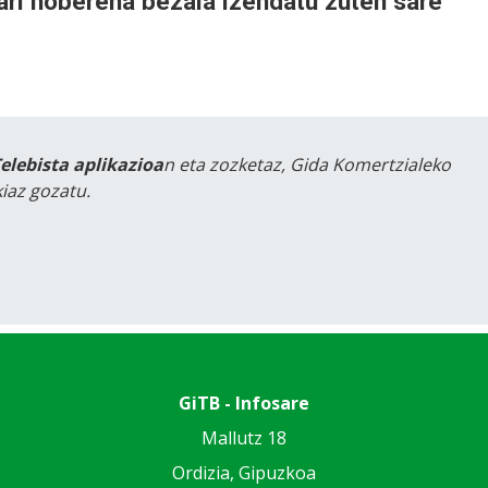
ari hoberena bezala izendatu zuten sare
Telebista aplikazioa
n eta zozketaz, Gida Komertzialeko
iaz gozatu.
GiTB - Infosare
Mallutz 18
Ordizia, Gipuzkoa