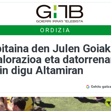
ORDIZIA
pitaina den Julen Goia
alorazioa eta datorren
in digu Altamiran
Gehitu gaitz