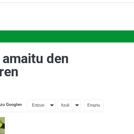
k amaitu den
aren
azu Googlen
Entzun
Itzuli
Erraztu