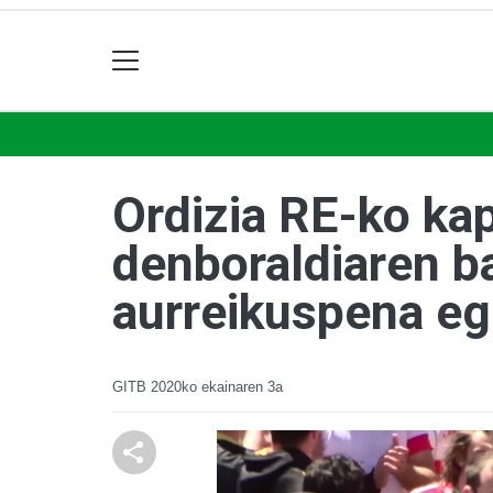
Ordizia RE-ko ka
denboraldiaren b
aurreikuspena eg
GITB
2020ko ekainaren 3a