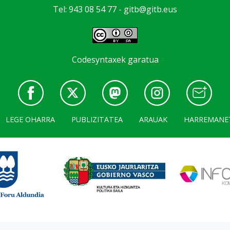
Tel: 943 08 54 77 -
gitb@gitb.eus
Codesyntaxek garatua
LEGE OHARRA
PUBLIZITATEA
ARAUAK
HARREMANE