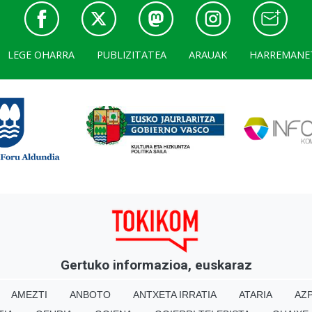
LEGE OHARRA
PUBLIZITATEA
ARAUAK
HARREMANE
Gertuko informazioa, euskaraz
AMEZTI
ANBOTO
ANTXETA IRRATIA
ATARIA
AZP