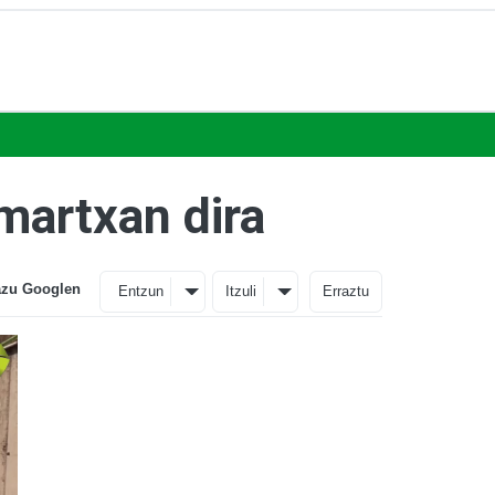
 martxan dira
azu Googlen
Entzun
Itzuli
Erraztu