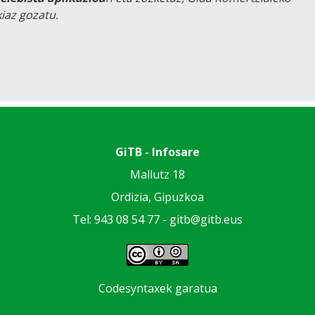
iaz gozatu.
GiTB - Infosare
Mallutz 18
Ordizia, Gipuzkoa
Tel: 943 08 54 77 -
gitb@gitb.eus
Codesyntaxek garatua