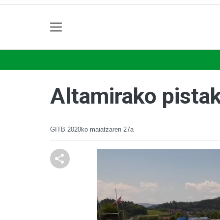
Altamirako pistak
GITB
2020ko maiatzaren 27a