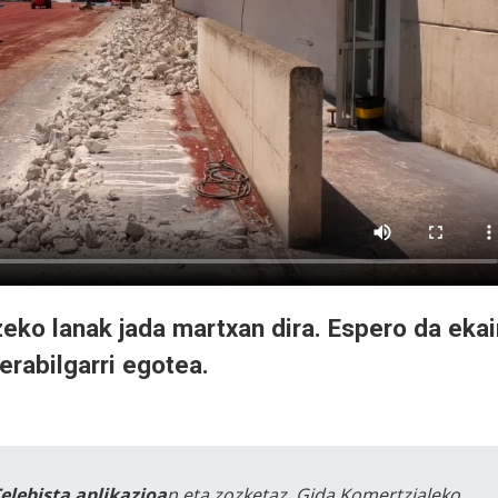
zeko lanak jada martxan dira. Espero da ekai
erabilgarri egotea.
Telebista aplikazioa
n eta zozketaz, Gida Komertzialeko