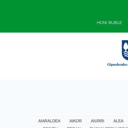
HONI BURUZ
AIARALDEA
AIKOR
AIURRI
ALEA