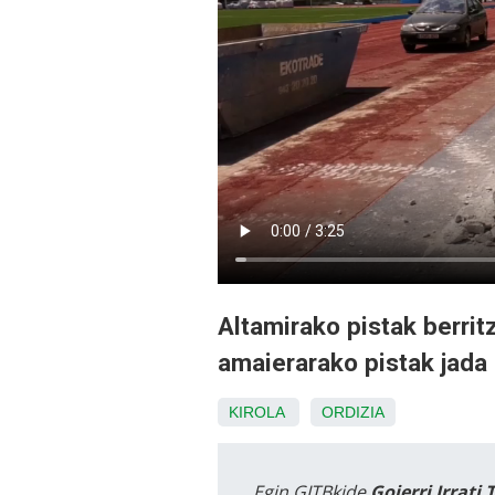
Altamirako pistak berrit
amaierarako pistak jada 
KIROLA
ORDIZIA
Egin GITBkide
Goierri Irrati 