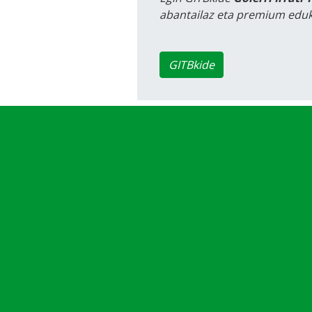
abantailaz eta premium eduk
GITBkide