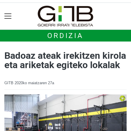
ORDIZIA
Badoaz ateak irekitzen kirola
eta ariketak egiteko lokalak
GITB
2020ko maiatzaren 27a