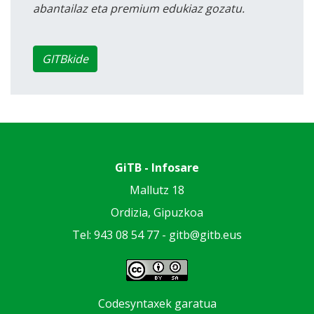
abantailaz eta premium edukiaz gozatu.
GITBkide
GiTB - Infosare
Mallutz 18
Ordizia, Gipuzkoa
Tel: 943 08 54 77 -
gitb@gitb.eus
Codesyntaxek garatua