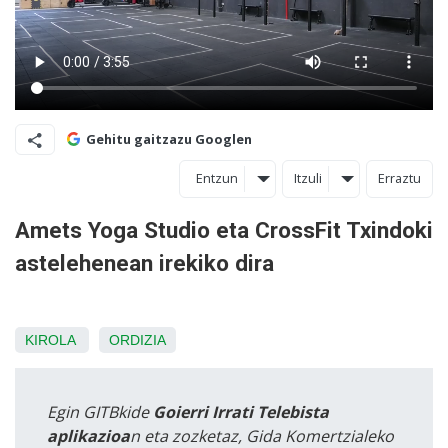
Gehitu gaitzazu Googlen
Entzun
Itzuli
Erraztu
Amets Yoga Studio eta CrossFit Txindoki
astelehenean irekiko dira
KIROLA
ORDIZIA
Egin GITBkide
Goierri Irrati Telebista
aplikazioa
n eta zozketaz, Gida Komertzialeko