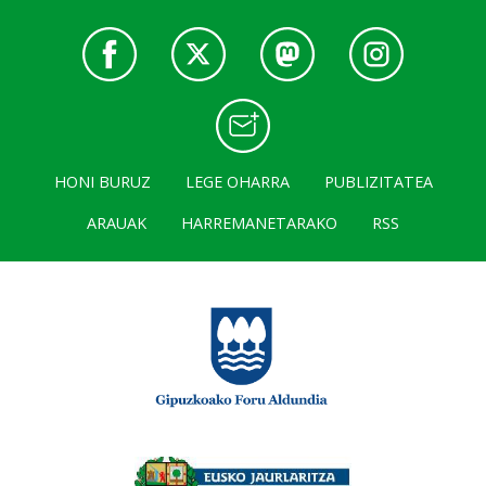
HONI BURUZ
LEGE OHARRA
PUBLIZITATEA
ARAUAK
HARREMANETARAKO
RSS