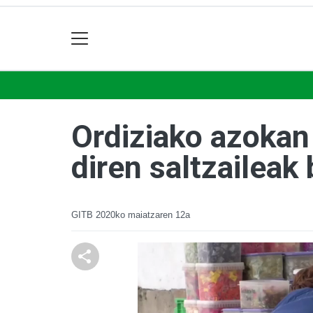
Ordiziako azokan
diren saltzaileak
GITB
2020ko maiatzaren 12a