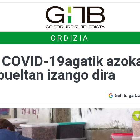
ORDIZIA
 COVID-19agatik azoka
 bueltan izango dira
Gehitu gaitz