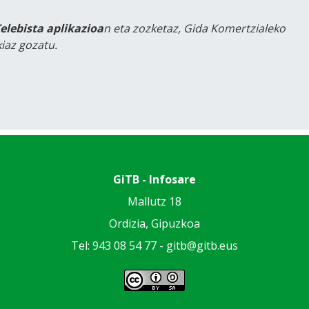
Telebista aplikazioa
n eta zozketaz, Gida Komertzialeko
iaz gozatu.
GiTB - Infosare
Mallutz 18
Ordizia, Gipuzkoa
Tel: 943 08 54 77 -
gitb@gitb.eus