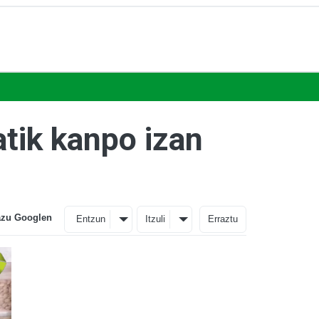
tik kanpo izan
azu Googlen
Entzun
Itzuli
Erraztu