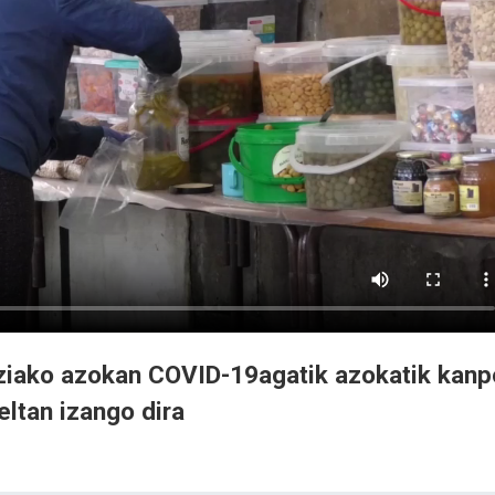
ziako azokan COVID-19agatik azokatik kanp
eltan izango dira