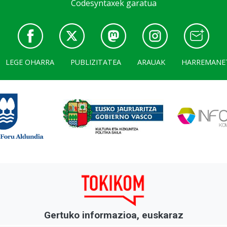
Codesyntaxek garatua
LEGE OHARRA
PUBLIZITATEA
ARAUAK
HARREMANE
Gertuko informazioa, euskaraz