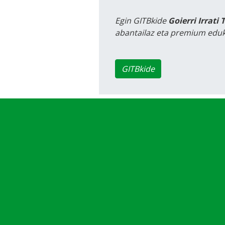
Egin GITBkide
Goierri Irrati 
abantailaz eta premium eduk
GITBkide