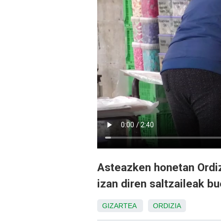
Asteazken honetan Ordi
izan diren saltzaileak bu
GIZARTEA
ORDIZIA