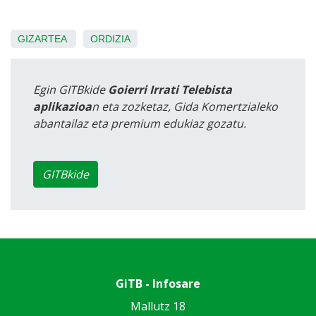
GIZARTEA
ORDIZIA
Egin GITBkide
Goierri Irrati Telebista
aplikazioa
n eta zozketaz, Gida Komertzialeko
abantailaz eta premium edukiaz gozatu.
GITBkide
GiTB - Infosare
Mallutz 18