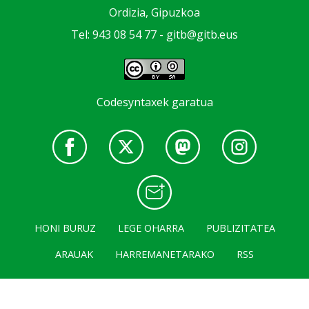
Ordizia, Gipuzkoa
Tel: 943 08 54 77 -
gitb@gitb.eus
Codesyntaxek garatua
HONI BURUZ
LEGE OHARRA
PUBLIZITATEA
ARAUAK
HARREMANETARAKO
RSS