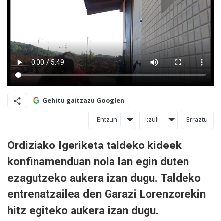
Gehitu gaitzazu Googlen
Entzun
Itzuli
Erraztu
Ordiziako Igeriketa taldeko kideek
konfinamenduan nola lan egin duten
ezagutzeko aukera izan dugu. Taldeko
entrenatzailea den Garazi Lorenzorekin
hitz egiteko aukera izan dugu.