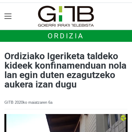
ORDIZIA
Ordiziako Igeriketa taldeko
kideek konfinamenduan nola
lan egin duten ezagutzeko
aukera izan dugu
GITB
2020ko maiatzaren 6a