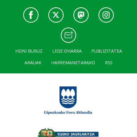
HONI BURUZ
LEGE OHARRA
PUBLIZITATEA
ARAUAK
HARREMANETARAKO
RSS