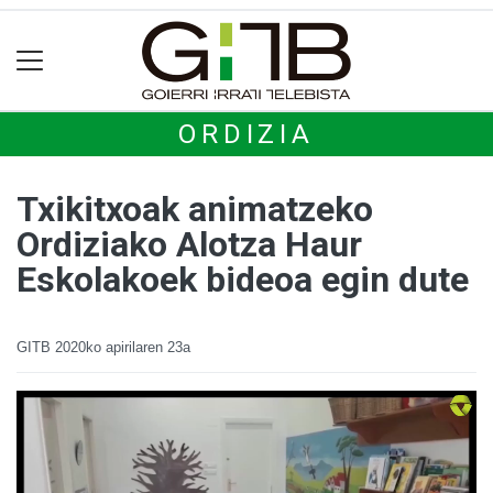
ORDIZIA
Txikitxoak animatzeko
Ordiziako Alotza Haur
Eskolakoek bideoa egin dute
GITB
2020ko apirilaren 23a