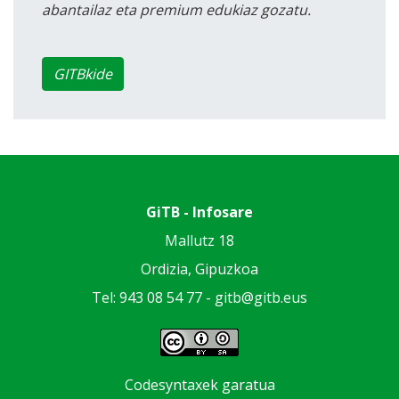
abantailaz eta premium edukiaz gozatu.
GITBkide
GiTB - Infosare
Mallutz 18
Ordizia, Gipuzkoa
Tel: 943 08 54 77 -
gitb@gitb.eus
Codesyntaxek garatua