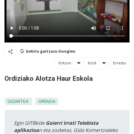
Gehitu gaitzazu Googlen
Entzun
Itzuli
Erraztu
Ordiziako Alotza Haur Eskola
GIZARTEA
ORDIZIA
Egin GITBkide
Goierri Irrati Telebista
aplikazioa
n eta zozketaz, Gida Komertzialeko