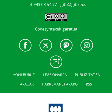
Tel: 943 08 54 77 -
gitb@gitb.eus
Codesyntaxek garatua
HONI BURUZ
LEGE OHARRA
PUBLIZITATEA
ARAUAK
HARREMANETARAKO
RSS