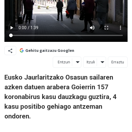
Gehitu gaitzazu Googlen
Entzun
Itzuli
Erraztu
Eusko Jaurlaritzako Osasun sailaren
azken datuen arabera Goierrin 157
koronabirus kasu dauzkagu guztira, 4
kasu positibo gehiago antzeman
ondoren.