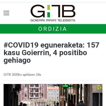
ORDIZIA
#COVID19 eguneraketa: 157
kasu Goierrin, 4 positibo
gehiago
GITB
2020ko apirilaren 19a