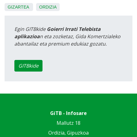
GIZARTEA
ORDIZIA
Egin GITBkide
Goierri Irrati Telebista
aplikazioa
n eta zozketaz, Gida Komertzialeko
abantailaz eta premium edukiaz gozatu.
GITBkide
GiTB - Infosare
Mallutz 18
Ordizia, Gipuzkoa