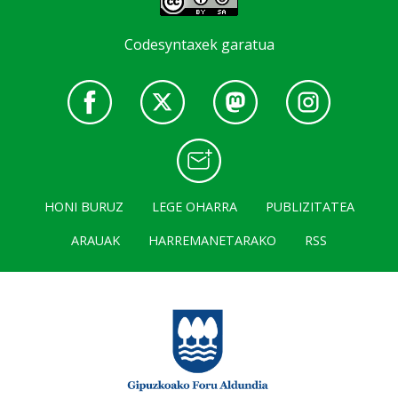
Codesyntaxek garatua
HONI BURUZ
LEGE OHARRA
PUBLIZITATEA
ARAUAK
HARREMANETARAKO
RSS