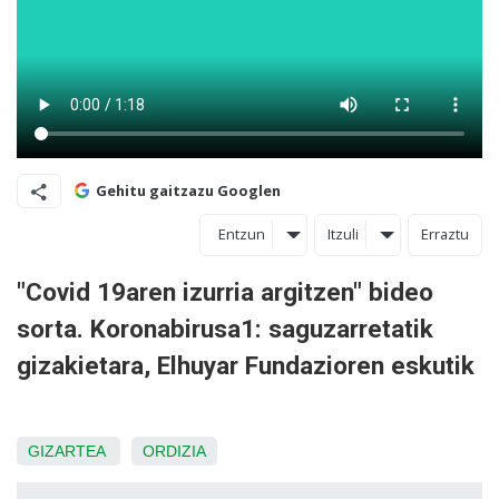
Gehitu gaitzazu Googlen
Entzun
Itzuli
Erraztu
"Covid 19aren izurria argitzen" bideo
sorta. Koronabirusa1: saguzarretatik
gizakietara, Elhuyar Fundazioren eskutik
GIZARTEA
ORDIZIA