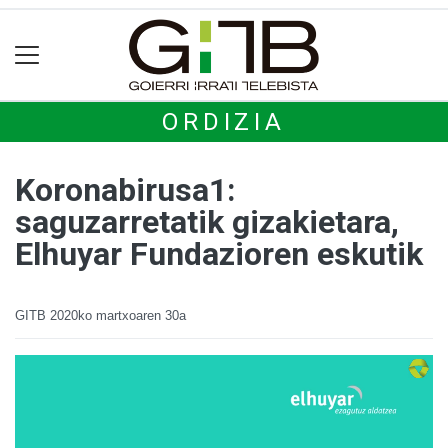
ORDIZIA
Koronabirusa1:
saguzarretatik gizakietara,
Elhuyar Fundazioren eskutik
GITB
2020ko martxoaren 30a