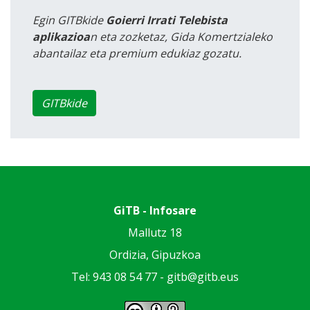
Egin GITBkide
Goierri Irrati Telebista
aplikazioa
n eta zozketaz, Gida Komertzialeko
abantailaz eta premium edukiaz gozatu.
GITBkide
GiTB - Infosare
Mallutz 18
Ordizia, Gipuzkoa
Tel: 943 08 54 77 -
gitb@gitb.eus