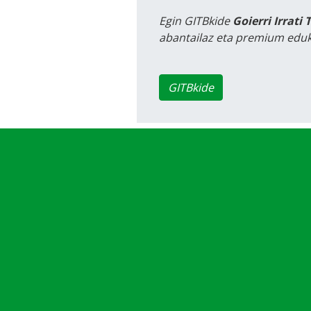
Egin GITBkide
Goierri Irrati 
abantailaz eta premium eduk
GITBkide