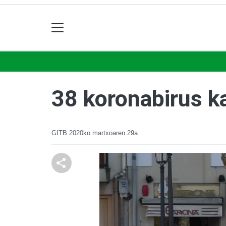
38 koronabirus k
GITB
2020ko martxoaren 29a