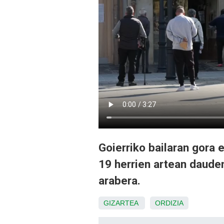
Goierriko bailaran gora 
19 herrien artean daude
arabera.
GIZARTEA
ORDIZIA