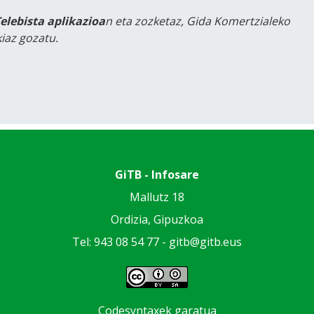
Telebista aplikazioa
n eta zozketaz, Gida Komertzialeko
iaz gozatu.
GiTB - Infosare
Mallutz 18
Ordizia, Gipuzkoa
Tel: 943 08 54 77 -
gitb@gitb.eus
Codesyntaxek garatua