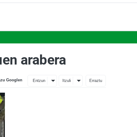
uen arabera
azu Googlen
Entzun
Itzuli
Erraztu