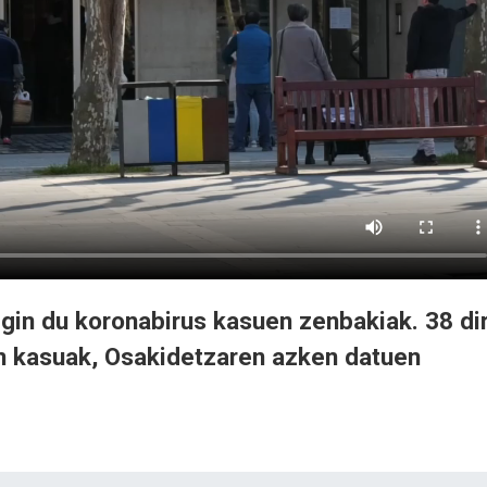
egin du koronabirus kasuen zenbakiak. 38 di
n kasuak, Osakidetzaren azken datuen