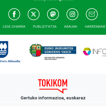
LEGE OHARRA
PUBLIZITATEA
ARAUAK
HARREMANE
Gertuko informazioa, euskaraz