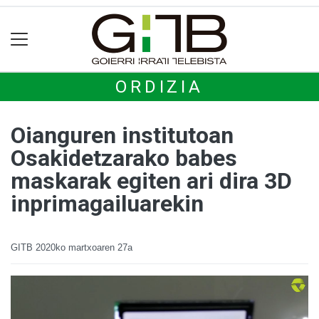
ORDIZIA
Oianguren institutoan
Osakidetzarako babes
maskarak egiten ari dira 3D
inprimagailuarekin
GITB
2020ko martxoaren 27a