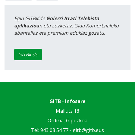
Egin GITBkide
Goierri Irrati Telebista
aplikazioa
n eta zozketaz, Gida Komertzialeko
abantailaz eta premium edukiaz gozatu.
GITBkide
GiTB - Infosare
Mallutz 18
Ordizia, Gipuzkoa
Tel: 943 08 54 77 -
gitb@gitb.eus