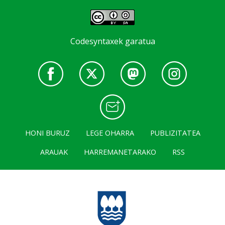
Codesyntaxek garatua
HONI BURUZ
LEGE OHARRA
PUBLIZITATEA
ARAUAK
HARREMANETARAKO
RSS