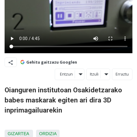
Gehitu gaitzazu Googlen
Entzun
Itzuli
Erraztu
Oianguren institutoan Osakidetzarako
babes maskarak egiten ari dira 3D
inprimagailuarekin
GIZARTEA
ORDIZIA