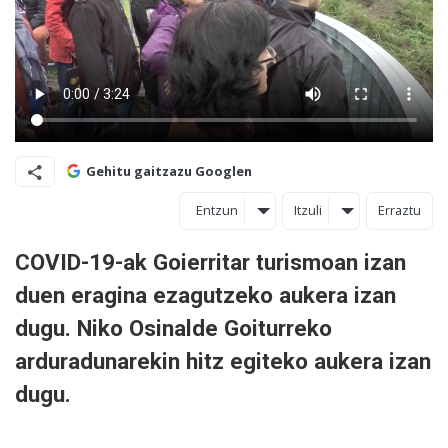
Gehitu gaitzazu Googlen
Entzun
Itzuli
Erraztu
COVID-19-ak Goierritar turismoan izan
duen eragina ezagutzeko aukera izan
dugu. Niko Osinalde Goiturreko
arduradunarekin hitz egiteko aukera izan
dugu.