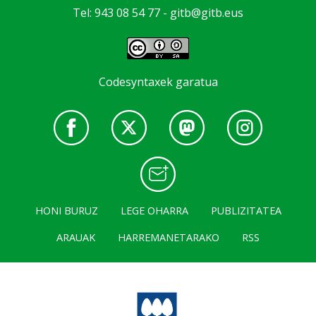
Tel: 943 08 54 77 -
gitb@gitb.eus
Codesyntaxek garatua
HONI BURUZ
LEGE OHARRA
PUBLIZITATEA
ARAUAK
HARREMANETARAKO
RSS