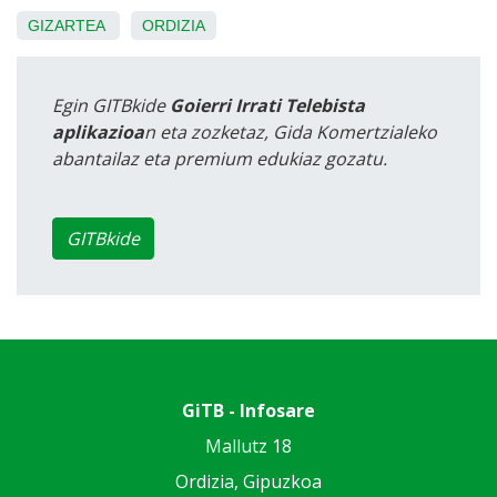
GIZARTEA
ORDIZIA
Egin GITBkide
Goierri Irrati Telebista
aplikazioa
n eta zozketaz, Gida Komertzialeko
abantailaz eta premium edukiaz gozatu.
GITBkide
GiTB - Infosare
Mallutz 18
Ordizia, Gipuzkoa