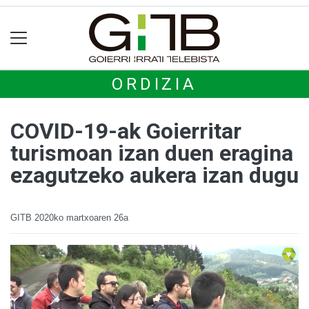
ORDIZIA
COVID-19-ak Goierritar
turismoan izan duen eragina
ezagutzeko aukera izan dugu
GITB
2020ko martxoaren 26a