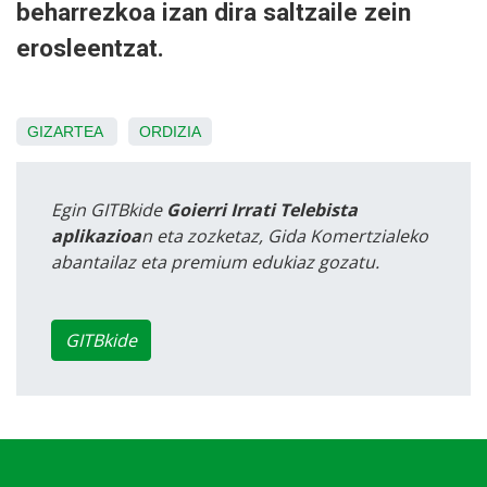
beharrezkoa izan dira saltzaile zein
erosleentzat.
GIZARTEA
ORDIZIA
Egin GITBkide
Goierri Irrati Telebista
aplikazioa
n eta zozketaz, Gida Komertzialeko
abantailaz eta premium edukiaz gozatu.
GITBkide