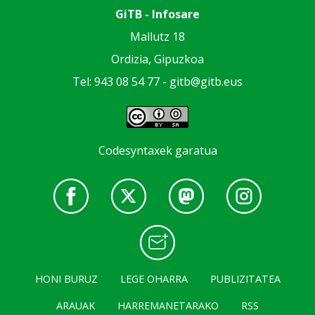
GiTB - Infosare
Mallutz 18
Ordizia, Gipuzkoa
Tel: 943 08 54 77 -
gitb@gitb.eus
Codesyntaxek garatua
HONI BURUZ
LEGE OHARRA
PUBLIZITATEA
ARAUAK
HARREMANETARAKO
RSS