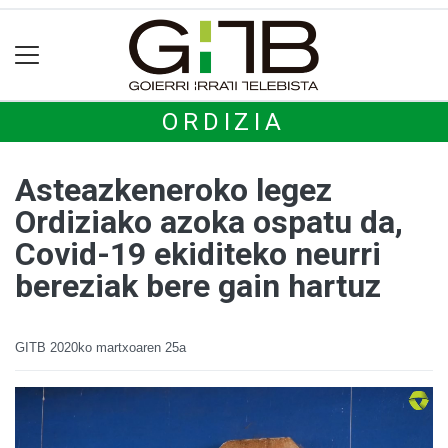
ORDIZIA
Asteazkeneroko legez
Ordiziako azoka ospatu da,
Covid-19 ekiditeko neurri
bereziak bere gain hartuz
GITB
2020ko martxoaren 25a