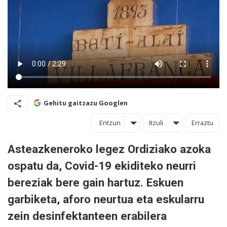
Gehitu gaitzazu Googlen
Entzun
Itzuli
Erraztu
Asteazkeneroko legez Ordiziako azoka
ospatu da, Covid-19 ekiditeko neurri
bereziak bere gain hartuz. Eskuen
garbiketa, aforo neurtua eta eskularru
zein desinfektanteen erabilera