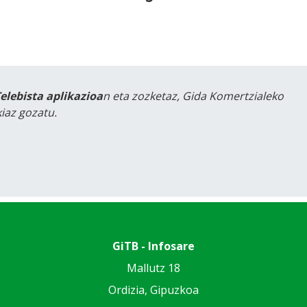
Telebista aplikazioa
n eta zozketaz, Gida Komertzialeko
iaz gozatu.
GiTB - Infosare
Mallutz 18
Ordizia, Gipuzkoa