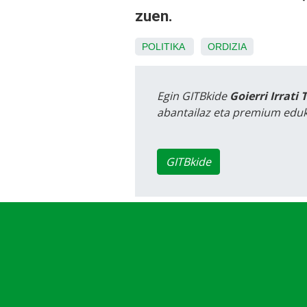
zuen.
POLITIKA
ORDIZIA
Egin GITBkide
Goierri Irrati 
abantailaz eta premium eduk
GITBkide