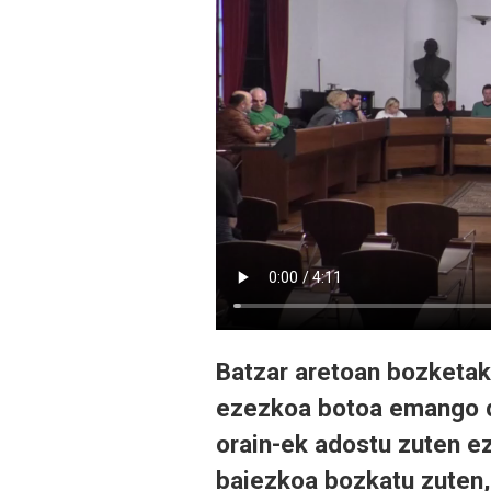
Batzar aretoan bozketak
ezezkoa botoa emango du
orain-ek adostu zuten 
baiezkoa bozkatu zuten,