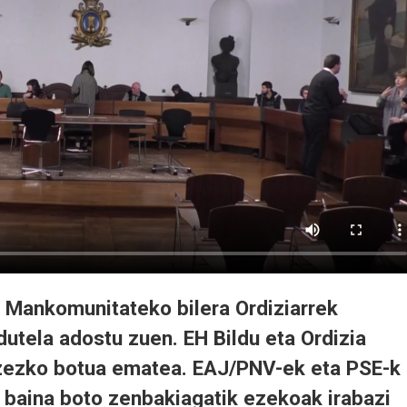
 Mankomunitateko bilera Ordiziarrek
tela adostu zuen. EH Bildu eta Ordizia
ezezko botua ematea. EAJ/PNV-ek eta PSE-k
 baina boto zenbakiagatik ezekoak irabazi