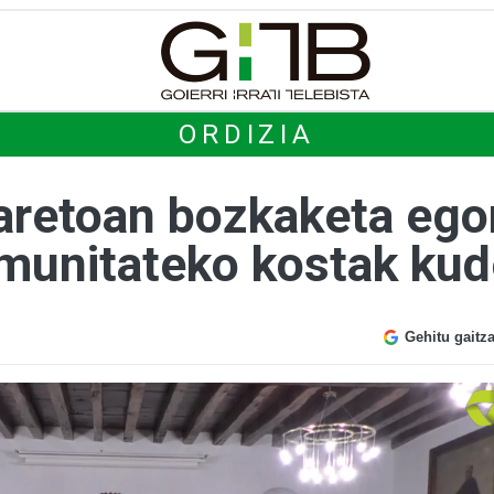
ORDIZIA
 aretoan bozkaketa ego
munitateko kostak ku
Gehitu gaitz