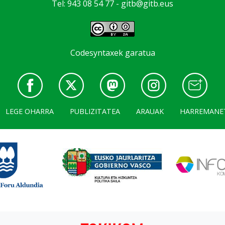
Tel: 943 08 54 77 -
gitb@gitb.eus
Codesyntaxek garatua
LEGE OHARRA
PUBLIZITATEA
ARAUAK
HARREMANE