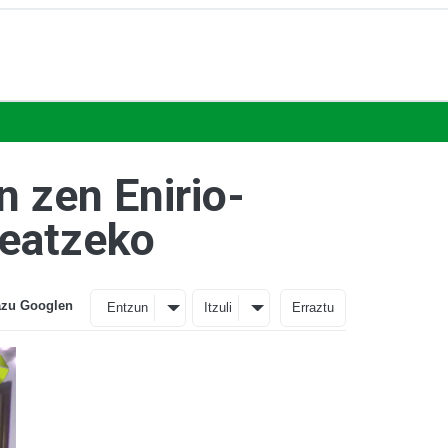
n zen Enirio-
deatzeko
azu Googlen
Entzun
Itzuli
Erraztu