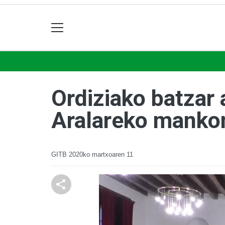
Ordiziako batzar
Aralareko manko
GITB
2020ko martxoaren 11