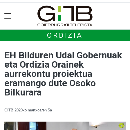
ORDIZIA
EH Bilduren Udal Gobernuak
eta Ordizia Orainek
aurrekontu proiektua
eramango dute Osoko
Bilkurara
GITB
2020ko martxoaren 5a