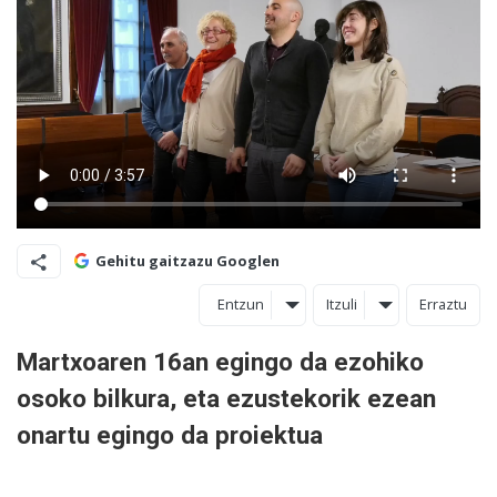
Gehitu gaitzazu Googlen
Entzun
Itzuli
Erraztu
Martxoaren 16an egingo da ezohiko
osoko bilkura, eta ezustekorik ezean
onartu egingo da proiektua