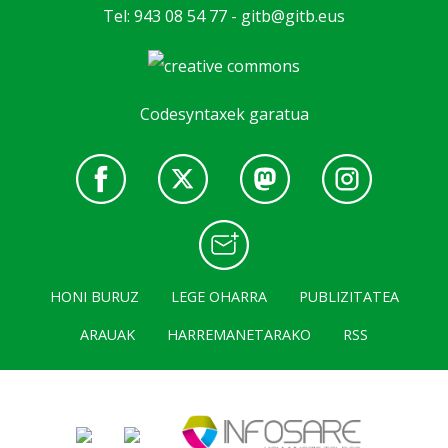
Tel: 943 08 54 77 -
gitb@gitb.eus
Codesyntaxek garatua
HONI BURUZ
LEGE OHARRA
PUBLIZITATEA
ARAUAK
HARREMANETARAKO
RSS