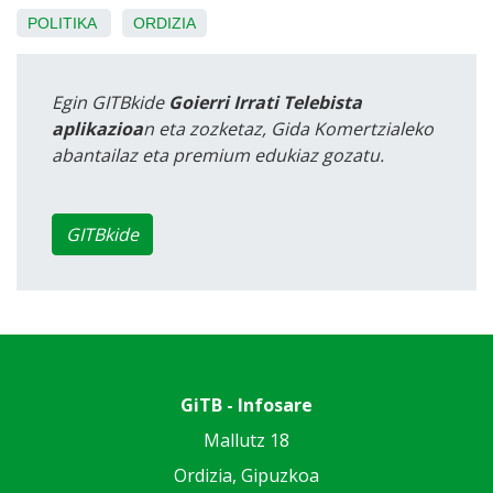
POLITIKA
ORDIZIA
Egin GITBkide
Goierri Irrati Telebista
aplikazioa
n eta zozketaz, Gida Komertzialeko
abantailaz eta premium edukiaz gozatu.
GITBkide
GiTB - Infosare
Mallutz 18
Ordizia, Gipuzkoa