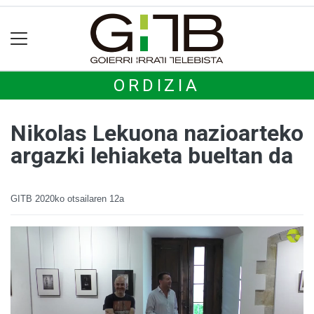
ORDIZIA
Nikolas Lekuona nazioarteko
argazki lehiaketa bueltan da
GITB
2020ko otsailaren 12a