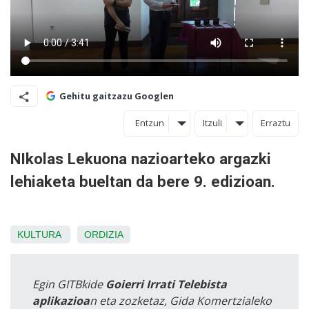
Gehitu gaitzazu Googlen
Entzun
Itzuli
Erraztu
NIkolas Lekuona nazioarteko argazki
lehiaketa bueltan da bere 9. edizioan.
KULTURA
ORDIZIA
Egin GITBkide
Goierri Irrati Telebista
aplikazioa
n eta zozketaz, Gida Komertzialeko