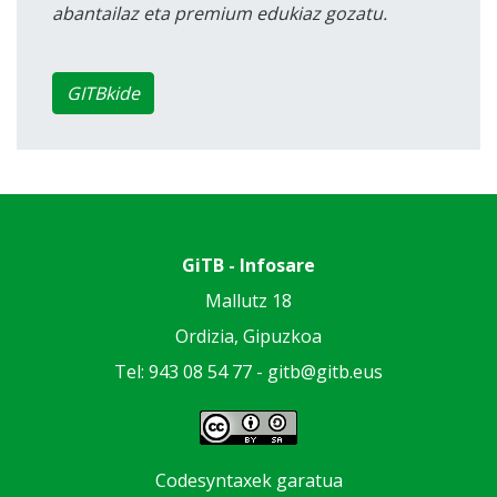
abantailaz eta premium edukiaz gozatu.
GITBkide
GiTB - Infosare
Mallutz 18
Ordizia, Gipuzkoa
Tel: 943 08 54 77 -
gitb@gitb.eus
Codesyntaxek garatua