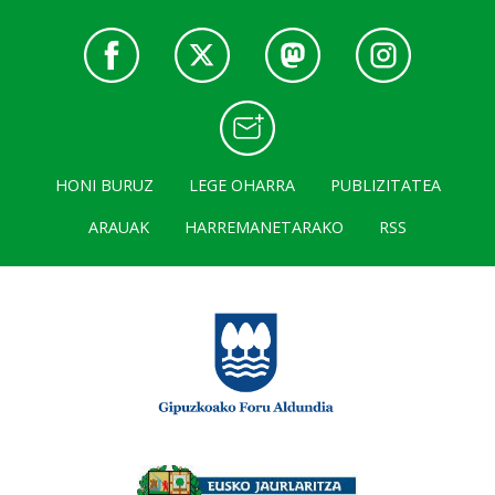
HONI BURUZ
LEGE OHARRA
PUBLIZITATEA
ARAUAK
HARREMANETARAKO
RSS