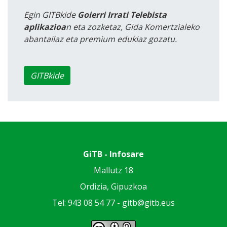
Egin GITBkide
Goierri Irrati Telebista
aplikazioa
n eta zozketaz, Gida Komertzialeko
abantailaz eta premium edukiaz gozatu.
GITBkide
GiTB - Infosare
Mallutz 18
Ordizia, Gipuzkoa
Tel: 943 08 54 77 -
gitb@gitb.eus