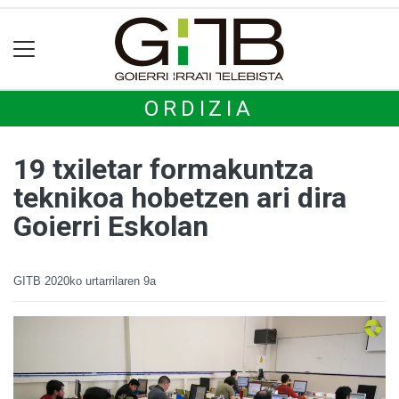
ORDIZIA
19 txiletar formakuntza
teknikoa hobetzen ari dira
Goierri Eskolan
GITB
2020ko urtarrilaren 9a