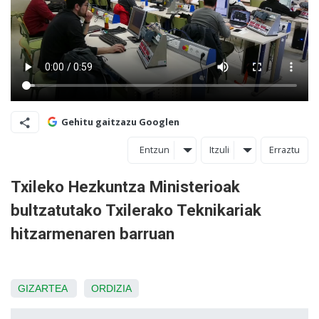
Gehitu gaitzazu Googlen
Entzun
Itzuli
Erraztu
Txileko Hezkuntza Ministerioak
bultzatutako Txilerako Teknikariak
hitzarmenaren barruan
GIZARTEA
ORDIZIA