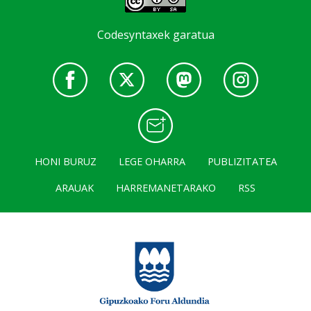
Codesyntaxek garatua
HONI BURUZ
LEGE OHARRA
PUBLIZITATEA
ARAUAK
HARREMANETARAKO
RSS