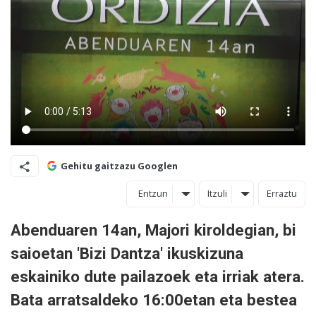
Gehitu gaitzazu Googlen
Entzun
Itzuli
Erraztu
Abenduaren 14an, Majori kiroldegian, bi
saioetan 'Bizi Dantza' ikuskizuna
eskainiko dute pailazoek eta irriak atera.
Bata arratsaldeko 16:00etan eta bestea