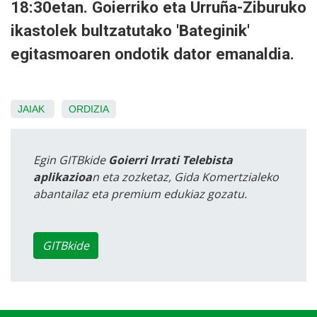
18:30etan. Goierriko eta Urruña-Ziburuko
ikastolek bultzatutako 'Bateginik'
egitasmoaren ondotik dator emanaldia.
JAIAK
ORDIZIA
Egin GITBkide
Goierri Irrati Telebista
aplikazioa
n eta zozketaz, Gida Komertzialeko
abantailaz eta premium edukiaz gozatu.
GITBkide