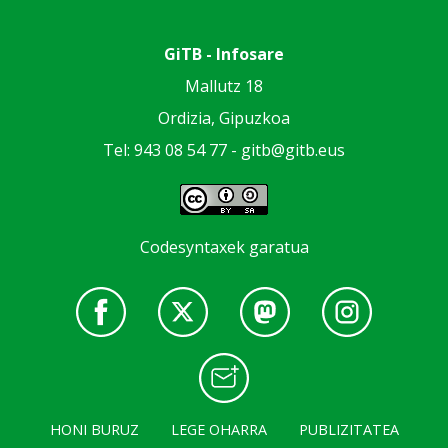
GiTB - Infosare
Mallutz 18
Ordizia, Gipuzkoa
Tel: 943 08 54 77 -
gitb@gitb.eus
Codesyntaxek garatua
HONI BURUZ
LEGE OHARRA
PUBLIZITATEA