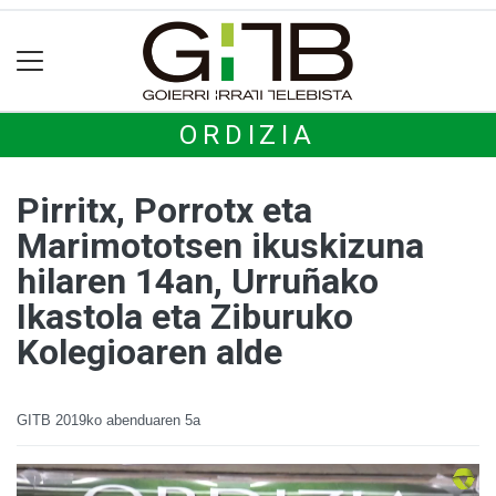
ORDIZIA
Pirritx, Porrotx eta
Marimototsen ikuskizuna
hilaren 14an, Urruñako
Ikastola eta Ziburuko
Kolegioaren alde
GITB
2019ko abenduaren 5a