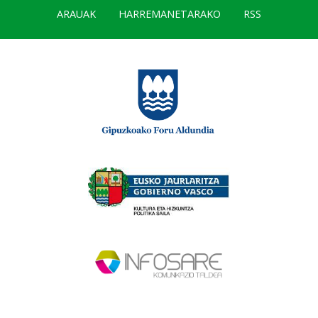
ARAUAK
HARREMANETARAKO
RSS