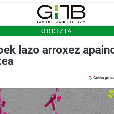
ORDIZIA
oek lazo arroxez apain
xea
Gehitu gaitz