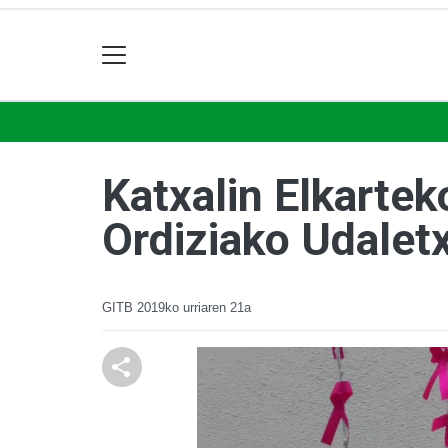
Katxalin Elkartek
Ordiziako Udalet
GITB
2019ko urriaren 21a