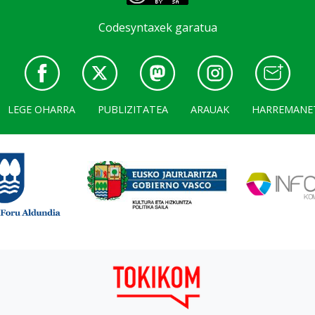
Codesyntaxek garatua
LEGE OHARRA
PUBLIZITATEA
ARAUAK
HARREMANE