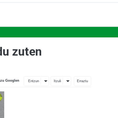
du zuten
azu Googlen
Entzun
Itzuli
Erraztu