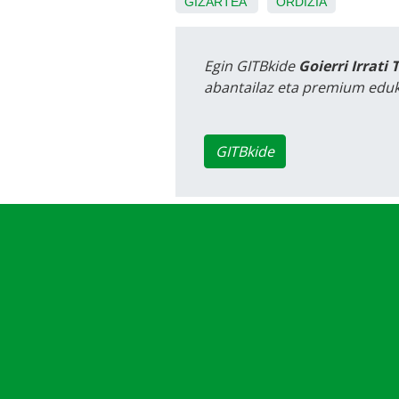
GIZARTEA
ORDIZIA
Egin GITBkide
Goierri Irrati 
abantailaz eta premium eduk
GITBkide