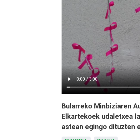
Bularreko Minbiziaren A
Elkartekoek udaletxea l
astean egingo dituzten 