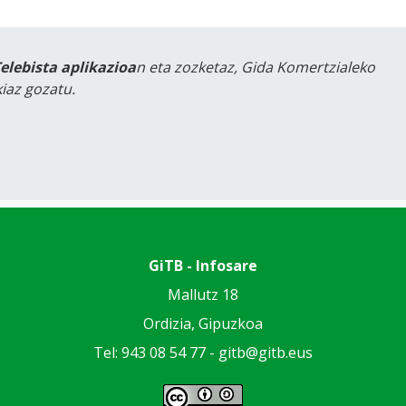
Telebista aplikazioa
n eta zozketaz, Gida Komertzialeko
iaz gozatu.
GiTB - Infosare
Mallutz 18
Ordizia, Gipuzkoa
Tel: 943 08 54 77 -
gitb@gitb.eus