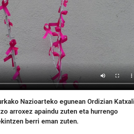
urkako Nazioarteko egunean Ordizian Katxal
azo arroxez apaindu zuten eta hurrengo
ekintzen berri eman zuten.