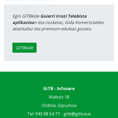
Egin GITBkide
Goierri Irrati Telebista
aplikazioa
n eta zozketaz, Gida Komertzialeko
abantailaz eta premium edukiaz gozatu.
GITBkide
GiTB - Infosare
Mallutz 18
Ordizia, Gipuzkoa
Tel: 943 08 54 77 -
gitb@gitb.eus