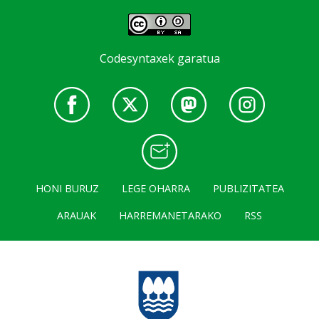
Codesyntaxek garatua
HONI BURUZ
LEGE OHARRA
PUBLIZITATEA
ARAUAK
HARREMANETARAKO
RSS