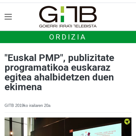
ORDIZIA
"Euskal PMP", publizitate
programatikoa euskaraz
egitea ahalbidetzen duen
ekimena
GITB
2019ko irailaren 20a