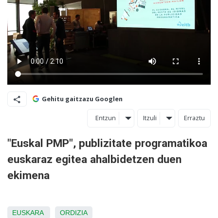
Gehitu gaitzazu Googlen
Entzun
Itzuli
Erraztu
"Euskal PMP", publizitate programatikoa
euskaraz egitea ahalbidetzen duen
ekimena
EUSKARA
ORDIZIA