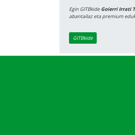
Egin GITBkide
Goierri Irrati 
abantailaz eta premium eduk
GITBkide