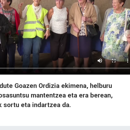
 dute Goazen Ordizia ekimena, helburu
osasuntsu mantentzea eta era berean,
k sortu eta indartzea da.