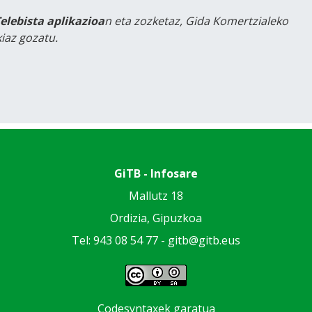
Telebista aplikazioa
n eta zozketaz, Gida Komertzialeko
iaz gozatu.
GiTB - Infosare
Mallutz 18
Ordizia, Gipuzkoa
Tel: 943 08 54 77 -
gitb@gitb.eus
Codesyntaxek garatua