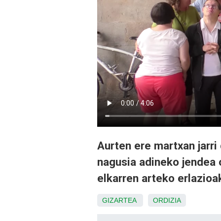
Aurten ere martxan jarri
nagusia adineko jendea 
elkarren arteko erlazioa
GIZARTEA
ORDIZIA