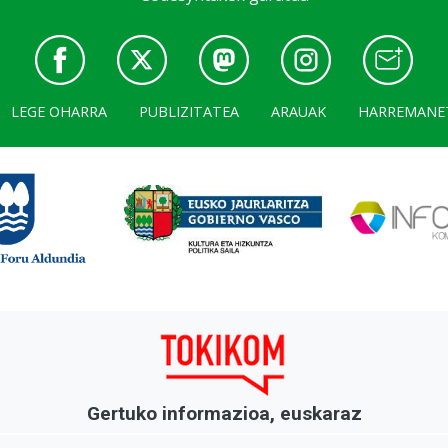
LEGE OHARRA
PUBLIZITATEA
ARAUAK
HARREMANE
Gertuko informazioa, euskaraz