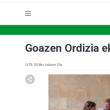
Goazen Ordizia e
GITB
2019ko irailaren 19a