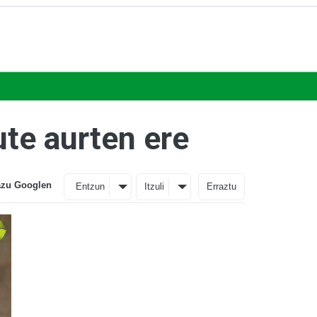
ute aurten ere
azu Googlen
Entzun
Itzuli
Erraztu