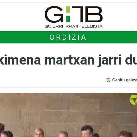
ORDIZIA
kimena martxan jarri d
Gehitu gaitz