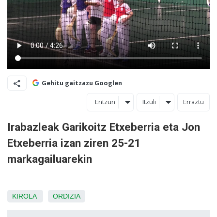
Gehitu gaitzazu Googlen
Entzun
Itzuli
Erraztu
Irabazleak Garikoitz Etxeberria eta Jon
Etxeberria izan ziren 25-21
markagailuarekin
KIROLA
ORDIZIA