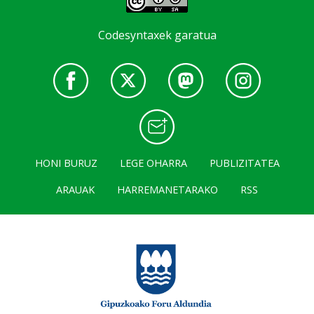
Codesyntaxek garatua
HONI BURUZ
LEGE OHARRA
PUBLIZITATEA
ARAUAK
HARREMANETARAKO
RSS