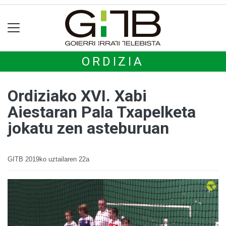
ORDIZIA
Ordiziako XVI. Xabi
Aiestaran Pala Txapelketa
jokatu zen asteburuan
GITB
2019ko uztailaren 22a