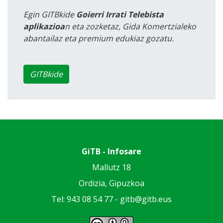
Egin GITBkide
Goierri Irrati Telebista
aplikazioa
n eta zozketaz, Gida Komertzialeko
abantailaz eta premium edukiaz gozatu.
GITBkide
GiTB - Infosare
Mallutz 18
Ordizia, Gipuzkoa
Tel: 943 08 54 77 -
gitb@gitb.eus