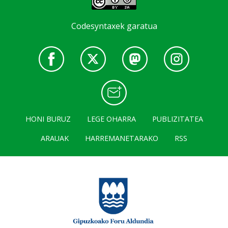
Codesyntaxek garatua
HONI BURUZ
LEGE OHARRA
PUBLIZITATEA
ARAUAK
HARREMANETARAKO
RSS