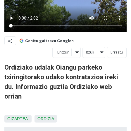
Gehitu gaitzazu Googlen
Entzun
Itzuli
Erraztu
Ordiziako udalak Oiangu parkeko
txiringitorako udako kontratazioa ireki
du. Informazio guztia Ordiziako web
orrian
GIZARTEA
ORDIZIA