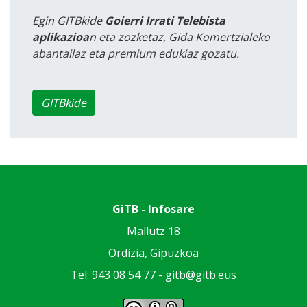
Egin GITBkide
Goierri Irrati Telebista
aplikazioa
n eta zozketaz, Gida Komertzialeko
abantailaz eta premium edukiaz gozatu.
GITBkide
GiTB - Infosare
Mallutz 18
Ordizia, Gipuzkoa
Tel: 943 08 54 77 -
gitb@gitb.eus