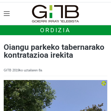
ORDIZIA
Oiangu parkeko tabernarako
kontratazioa irekita
GITB
2019ko uztailaren 8a