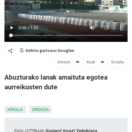
Gehitu gaitzazu Googlen
Entzun
Itzuli
Erraztu
Abuzturako lanak amaituta egotea
aurreikusten dute
KIROLA
ORDIZIA
Egin GITBkide
Goierri Irrati Telebista