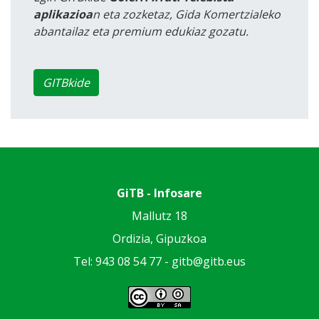
aplikazioa
n eta zozketaz, Gida Komertzialeko
abantailaz eta premium edukiaz gozatu.
GITBkide
GiTB - Infosare
Mallutz 18
Ordizia, Gipuzkoa
Tel: 943 08 54 77 -
gitb@gitb.eus