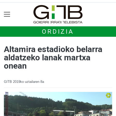
ORDIZIA
Altamira estadioko belarra
aldatzeko lanak martxa
onean
GITB
2019ko uztailaren 8a