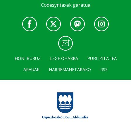
Codesyntaxek garatua
HONI BURUZ
LEGE OHARRA
PUBLIZITATEA
ARAUAK
HARREMANETARAKO
RSS