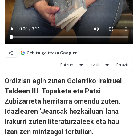
Gehitu gaitzazu Googlen
Entzun
Itzuli
Erraztu
Ordizian egin zuten Goierriko Irakruel
Taldeen III. Topaketa eta Patxi
Zubizarreta herritarra omendu zuten.
Idazlearen 'Jeansak hozkailuan' lana
irakurri zuten literaturzaleek eta hau
izan zen mintzagai tertulian.