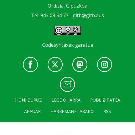
Ordizia, Gipuzkoa
Tel: 943 08 54 77 -
gitb@gitb.eus
Codesyntaxek garatua
HONI BURUZ
LEGE OHARRA
PUBLIZITATEA
ARAUAK
HARREMANETARAKO
RSS