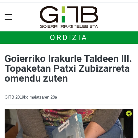
ORDIZIA
Goierriko Irakurle Taldeen III.
Topaketan Patxi Zubizarreta
omendu zuten
GITB
2019ko maiatzaren 28a