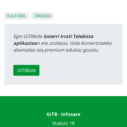
KULTURA
ORDIZIA
Egin GITBkide
Goierri Irrati Telebista
aplikazioa
n eta zozketaz, Gida Komertzialeko
abantailaz eta premium edukiaz gozatu.
GITBkide
GiTB - Infosare
Mallutz 18