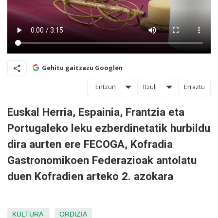
Gehitu gaitzazu Googlen
Entzun
Itzuli
Erraztu
Euskal Herria, Espainia, Frantzia eta
Portugaleko leku ezberdinetatik hurbildu
dira aurten ere FECOGA, Kofradia
Gastronomikoen Federazioak antolatu
duen Kofradien arteko 2. azokara
KULTURA
ORDIZIA