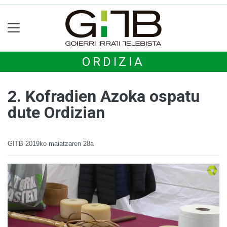
ORDIZIA
2. Kofradien Azoka ospatu
dute Ordizian
GITB
2019ko maiatzaren 28a