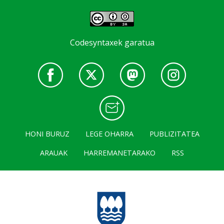
Codesyntaxek garatua
HONI BURUZ
LEGE OHARRA
PUBLIZITATEA
ARAUAK
HARREMANETARAKO
RSS