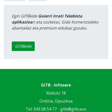
Egin GITBkide
Goierri Irrati Telebista
aplikazioa
n eta zozketaz, Gida Komertzialeko
abantailaz eta premium edukiaz gozatu.
GITBkide
GiTB - Infosare
Mallutz 18
Ordizia, Gipuzkoa
Tel: 943 08 54 77 -
gitb@gitb.eus