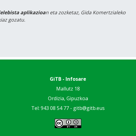
Telebista aplikazioa
n eta zozketaz, Gida Komertzialeko
iaz gozatu.
GiTB - Infosare
Mallutz 18
Ordizia, Gipuzkoa
Tel: 943 08 54 77 -
gitb@gitb.eus