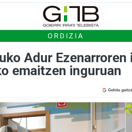
ORDIZIA
uko Adur Ezenarroren i
o emaitzen inguruan
Gehitu gaitz