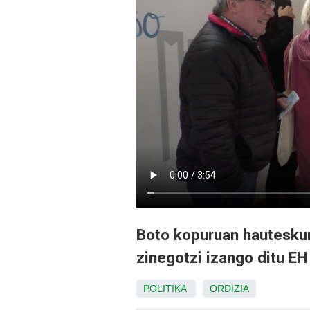
Boto kopuruan hauteskun
zinegotzi izango ditu EH
POLITIKA
ORDIZIA