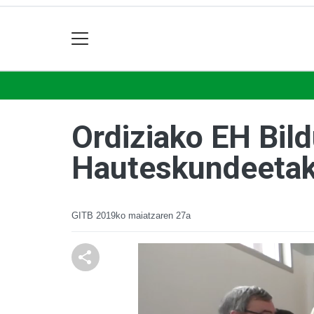
Ordiziako EH Bild
Hauteskundeetak
GITB
2019ko maiatzaren 27a