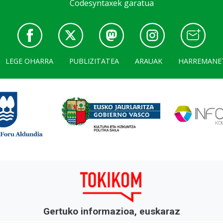
Codesyntaxek garatua
LEGE OHARRA
PUBLIZITATEA
ARAUAK
HARREMANE
Gertuko informazioa, euskaraz