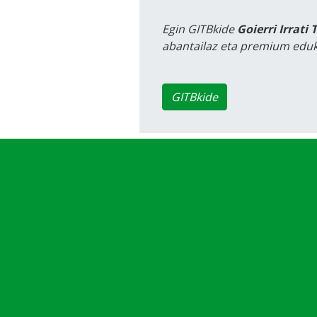
Egin GITBkide
Goierri Irrati 
abantailaz eta premium eduk
GITBkide