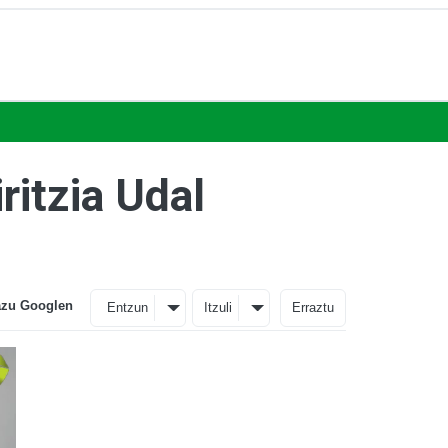
ritzia Udal
azu Googlen
Entzun
Itzuli
Erraztu