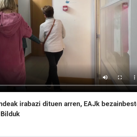
deak irabazi dituen arren, EAJk bezainbes
 Bilduk