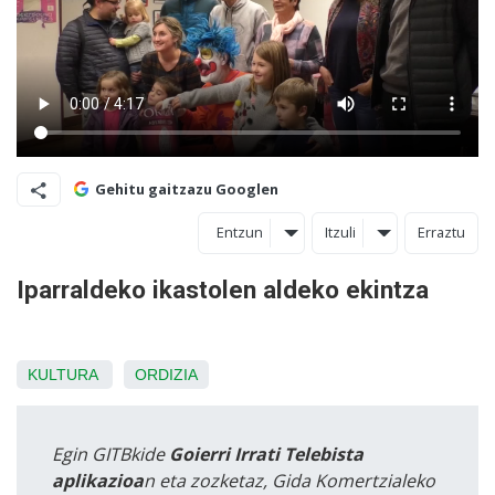
Gehitu gaitzazu Googlen
Entzun
Itzuli
Erraztu
Iparraldeko ikastolen aldeko ekintza
KULTURA
ORDIZIA
Egin GITBkide
Goierri Irrati Telebista
aplikazioa
n eta zozketaz, Gida Komertzialeko