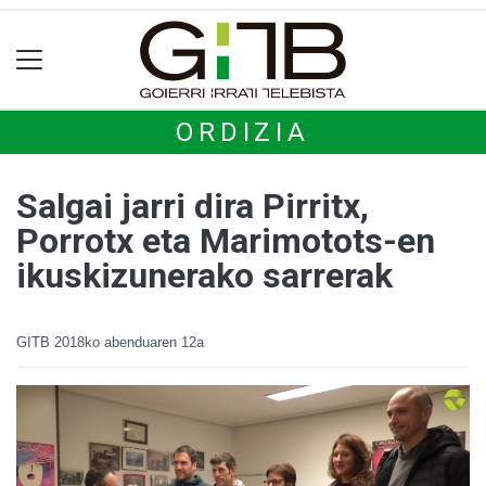
ORDIZIA
Salgai jarri dira Pirritx,
Porrotx eta Marimotots-en
ikuskizunerako sarrerak
GITB
2018ko abenduaren 12a