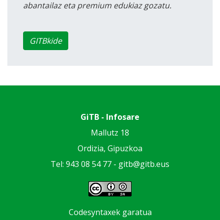
abantailaz eta premium edukiaz gozatu.
GITBkide
GiTB - Infosare
Mallutz 18
Ordizia, Gipuzkoa
Tel: 943 08 54 77 -
gitb@gitb.eus
Codesyntaxek garatua