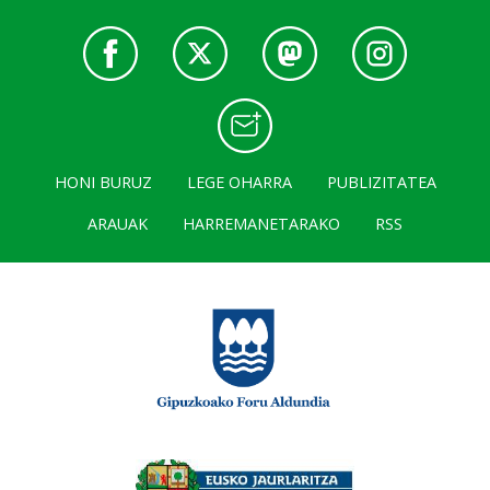
HONI BURUZ
LEGE OHARRA
PUBLIZITATEA
ARAUAK
HARREMANETARAKO
RSS