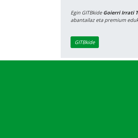
Egin GITBkide
Goierri Irrati 
abantailaz eta premium eduk
GITBkide