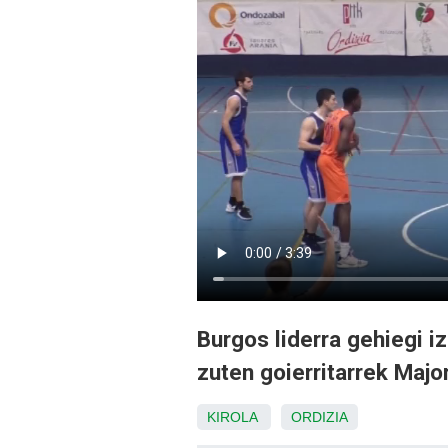
Burgos liderra gehiegi i
zuten goierritarrek Majo
KIROLA
ORDIZIA