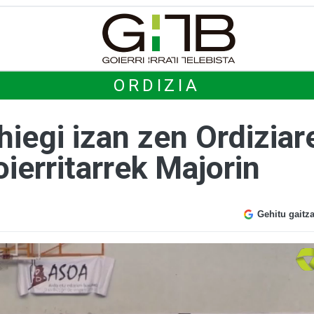
ORDIZIA
hiegi izan zen Ordiziar
ierritarrek Majorin
Gehitu gaitz