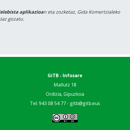
Telebista aplikazioa
n eta zozketaz, Gida Komertzialeko
iaz gozatu.
GiTB - Infosare
Mallutz 18
Ordizia, Gipuzkoa
Tel: 943 08 54 77 -
gitb@gitb.eus