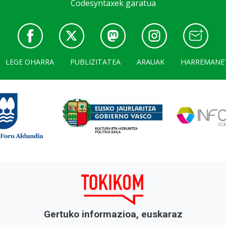
Codesyntaxek garatua
LEGE OHARRA
PUBLIZITATEA
ARAUAK
HARREMANE
Gertuko informazioa, euskaraz