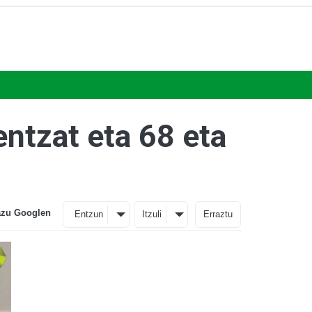
entzat eta 68 eta
azu Googlen
Entzun
Itzuli
Erraztu