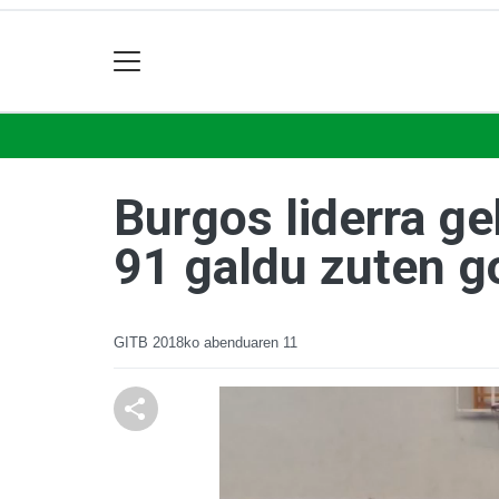
Burgos liderra ge
91 galdu zuten go
GITB
2018ko abenduaren 11