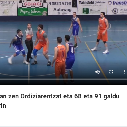
zan zen Ordiziarentzat eta 68 eta 91 galdu
rin