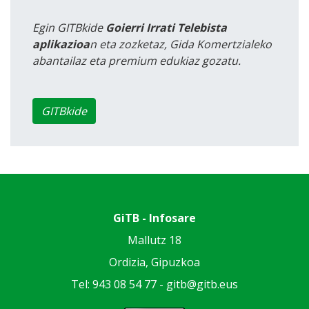
Egin GITBkide
Goierri Irrati Telebista
aplikazioa
n eta zozketaz, Gida Komertzialeko
abantailaz eta premium edukiaz gozatu.
GITBkide
GiTB - Infosare
Mallutz 18
Ordizia, Gipuzkoa
Tel: 943 08 54 77 -
gitb@gitb.eus