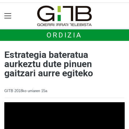
ORDIZIA
Estrategia bateratua
aurkeztu dute pinuen
gaitzari aurre egiteko
GITB
2018ko urriaren 15a