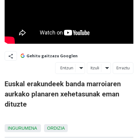
Gehitu gaitzazu Googlen
Entzun
Itzuli
Erraztu
Euskal erakundeek banda marroiaren
aurkako planaren xehetasunak eman
dituzte
INGURUMENA
ORDIZIA