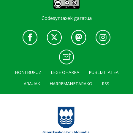
Codesyntaxek garatua
HONI BURUZ
LEGE OHARRA
PUBLIZITATEA
ARAUAK
HARREMANETARAKO
RSS