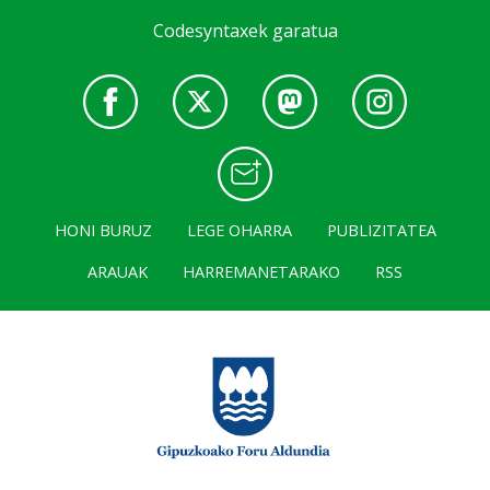
Codesyntaxek garatua
HONI BURUZ
LEGE OHARRA
PUBLIZITATEA
ARAUAK
HARREMANETARAKO
RSS