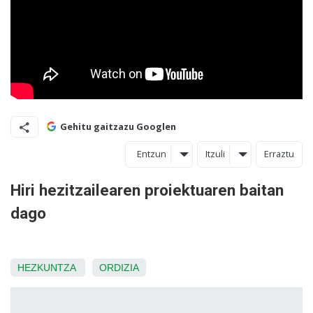
Gehitu gaitzazu Googlen
Entzun
Itzuli
Erraztu
Hiri hezitzailearen proiektuaren baitan
dago
HEZKUNTZA
ORDIZIA