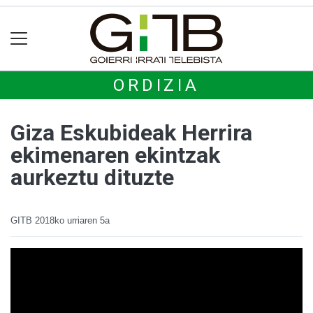
ORDIZIA
Giza Eskubideak Herrira
ekimenaren ekintzak
aurkeztu dituzte
GITB
2018ko urriaren 5a