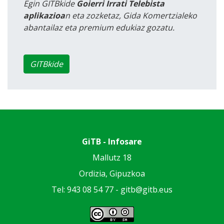
Egin GITBkide
Goierri Irrati Telebista
aplikazioa
n eta zozketaz, Gida Komertzialeko
abantailaz eta premium edukiaz gozatu.
GITBkide
GiTB - Infosare
Mallutz 18
Ordizia, Gipuzkoa
Tel: 943 08 54 77 -
gitb@gitb.eus