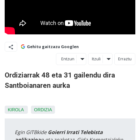
Gehitu gaitzazu Googlen
Entzun
Itzuli
Erraztu
Ordiziarrak 48 eta 31 gailendu dira
Santboianaren aurka
KIROLA
ORDIZIA
Egin GITBkide
Goierri Irrati Telebista
aplikazioa
n eta zozketaz, Gida Komertzialeko