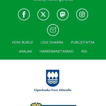
HONI BURUZ
LEGE OHARRA
PUBLIZITATEA
ARAUAK
HARREMANETARAKO
RSS