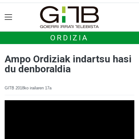
ORDIZIA
Ampo Ordiziak indartsu hasi
du denboraldia
GITB
2018ko irailaren 17a