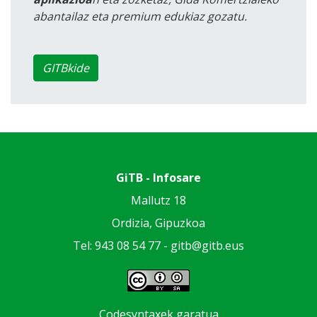
abantailaz eta premium edukiaz gozatu.
GITBkide
GiTB - Infosare
Mallutz 18
Ordizia, Gipuzkoa
Tel: 943 08 54 77 -
gitb@gitb.eus
Codesyntaxek garatua