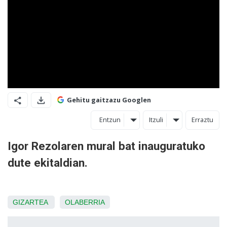
Gehitu gaitzazu Googlen
Entzun
Itzuli
Erraztu
Igor Rezolaren mural bat inauguratuko
dute ekitaldian.
GIZARTEA
OLABERRIA