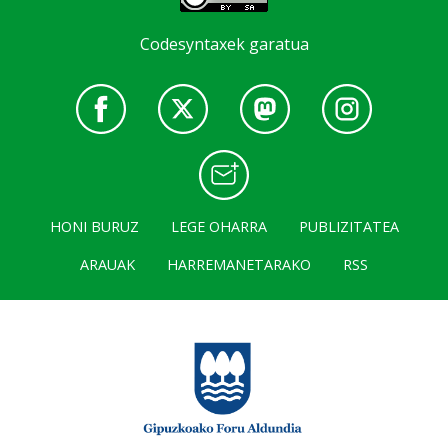
Codesyntaxek garatua
HONI BURUZ
LEGE OHARRA
PUBLIZITATEA
ARAUAK
HARREMANETARAKO
RSS