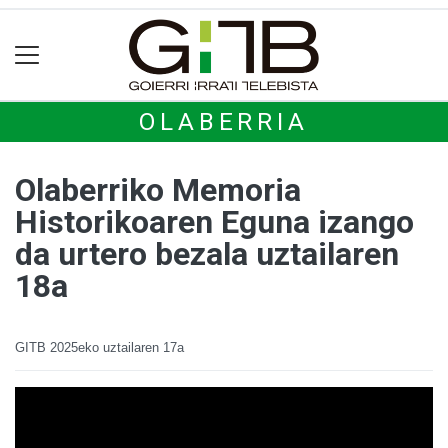
OLABERRIA
Olaberriko Memoria
Historikoaren Eguna izango
da urtero bezala uztailaren
18a
GITB
2025eko uztailaren 17a