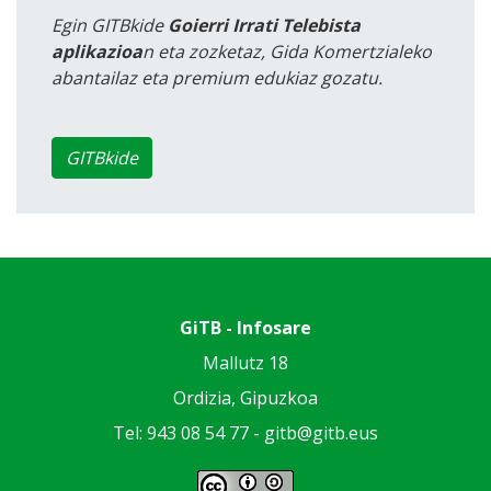
Egin GITBkide
Goierri Irrati Telebista
aplikazioa
n eta zozketaz, Gida Komertzialeko
abantailaz eta premium edukiaz gozatu.
GITBkide
GiTB - Infosare
Mallutz 18
Ordizia, Gipuzkoa
Tel: 943 08 54 77 -
gitb@gitb.eus