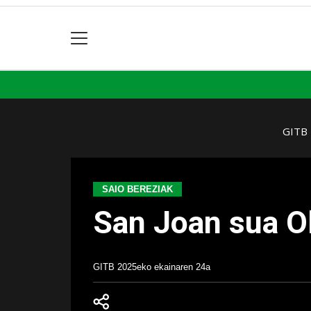
GITB
SAIO BEREZIAK
San Joan sua O
GITB
2025eko ekainaren 24a