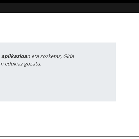
a aplikazioa
n eta zozketaz, Gida
m edukiaz gozatu.