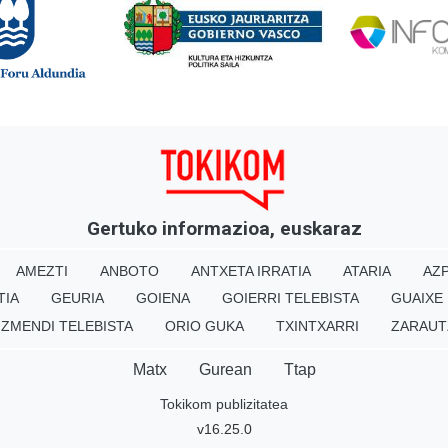
Gertuko informazioa, euskaraz
AMEZTI
ANBOTO
ANTXETA IRRATIA
ATARIA
AZP
TIA
GEURIA
GOIENA
GOIERRI TELEBISTA
GUAIXE
IZMENDI TELEBISTA
ORIO GUKA
TXINTXARRI
ZARAUT
Matx
Gurean
Ttap
Tokikom publizitatea
v16.25.0