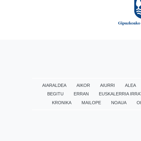
AIARALDEA
AIKOR
AIURRI
ALEA
BEGITU
ERRAN
EUSKALERRIA IRRA
KRONIKA
MAILOPE
NOAUA
O