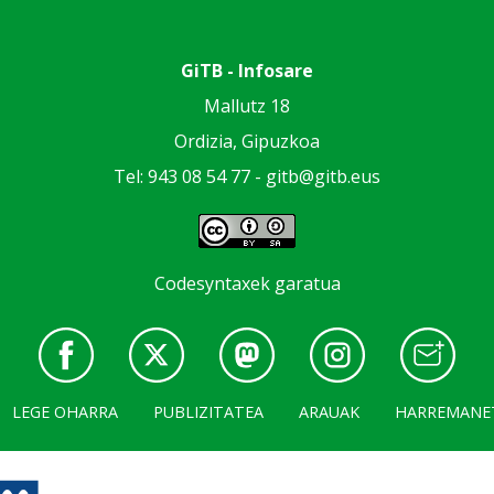
GiTB - Infosare
Mallutz 18
Ordizia, Gipuzkoa
Tel: 943 08 54 77 -
gitb@gitb.eus
Codesyntaxek garatua
LEGE OHARRA
PUBLIZITATEA
ARAUAK
HARREMANE