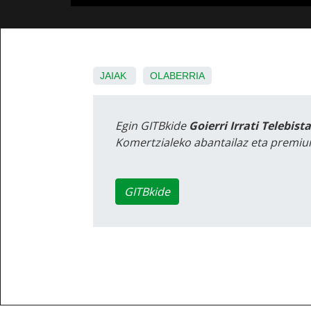
JAIAK
OLABERRIA
Egin GITBkide
Goierri Irrati Telebist
Komertzialeko abantailaz eta premiu
GITBkide