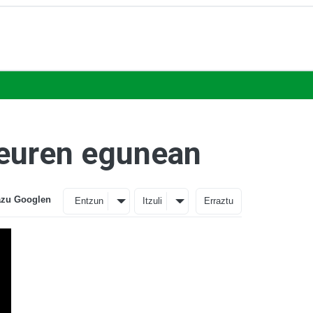
 euren egunean
azu Googlen
Entzun
Itzuli
Erraztu