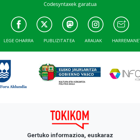
Codesyntaxek garatua
LEGE OHARRA
PUBLIZITATEA
ARAUAK
HARREMANE
Gertuko informazioa, euskaraz