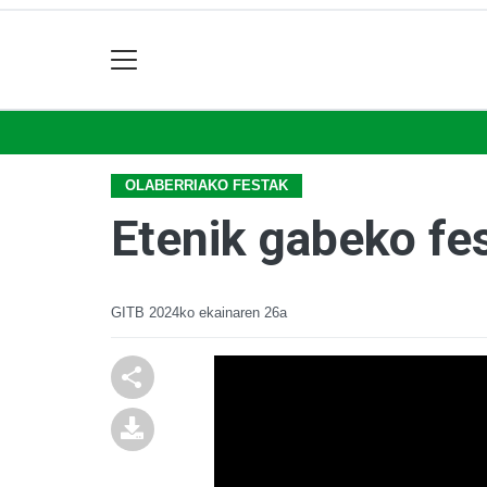
OLABERRIAKO FESTAK
Etenik gabeko fe
GITB
2024ko ekainaren 26a