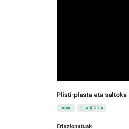
Plisti-plasta eta saltoka
JAIAK
OLABERRIA
Erlazionatuak