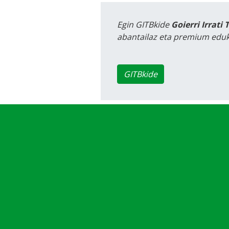
Egin GITBkide
Goierri Irrati 
abantailaz eta premium eduk
GITBkide