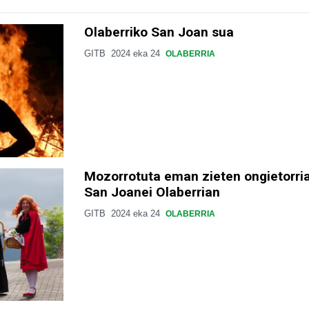
Olaberriko San Joan sua
GITB
2024 eka 24
OLABERRIA
Mozorrotuta eman zieten ongietorri
San Joanei Olaberrian
GITB
2024 eka 24
OLABERRIA