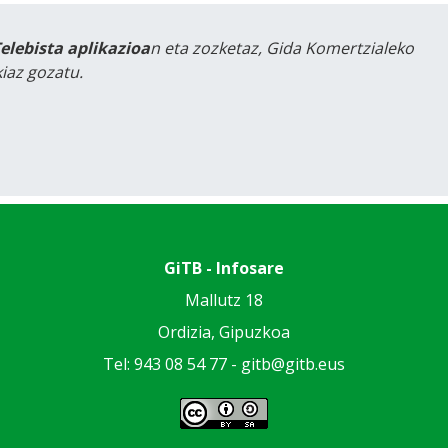
Telebista aplikazioa
n eta zozketaz, Gida Komertzialeko
iaz gozatu.
GiTB - Infosare
Mallutz 18
Ordizia, Gipuzkoa
Tel: 943 08 54 77 -
gitb@gitb.eus