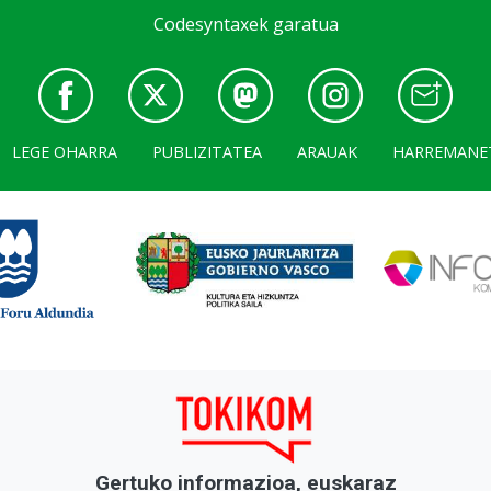
Codesyntaxek garatua
LEGE OHARRA
PUBLIZITATEA
ARAUAK
HARREMANE
Gertuko informazioa, euskaraz