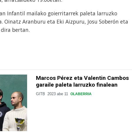
an Infantil mailako goierritarrek paleta larruzko
a. Oinatz Aranburu eta Eki Aizpuru, Josu Soberón eta
 dira bertan.
Marcos Pérez eta Valentin Cambos
garaile paleta larruzko finalean
GITB
2023 abe 11
OLABERRIA