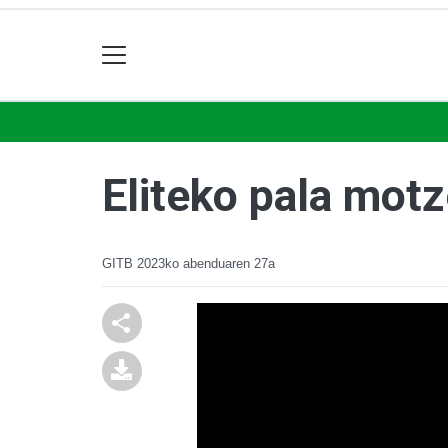
Eliteko pala motz
GITB
2023ko abenduaren 27a