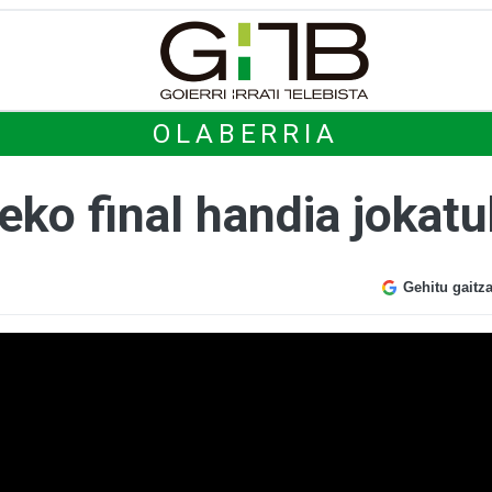
OLABERRIA
eko final handia jokatu
Gehitu gaitz