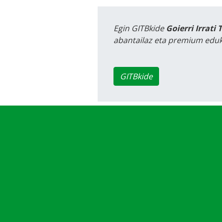
Egin GITBkide
Goierri Irrati 
abantailaz eta premium eduk
GITBkide