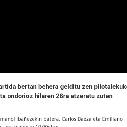
rtida bertan behera gelditu zen pilotalekuk
a ondorioz hilaren 28ra atzeratu zuten
Imanol Ibañezekin batera, Carlos Baeza eta Emiliano
a, arratsaldeko 19:00etan.