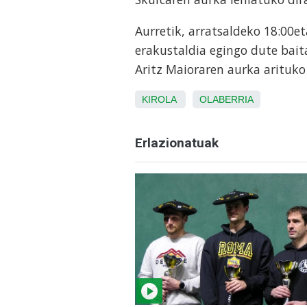
Aurretik, arratsaldeko 18:00et
erakustaldia egingo dute bait
Aritz Maioraren aurka arituko
KIROLA
OLABERRIA
Erlazionatuak