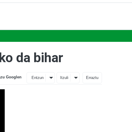
ko da bihar
azu Googlen
Entzun
Itzuli
Erraztu