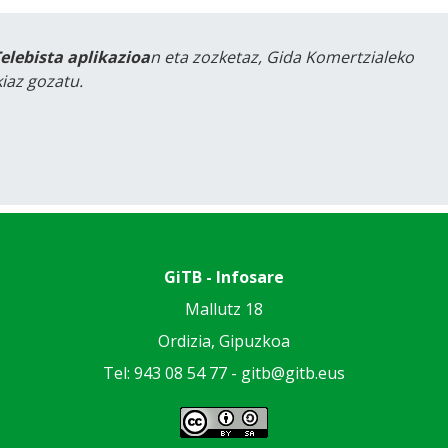
Telebista aplikazioa
n eta zozketaz, Gida Komertzialeko
iaz gozatu.
GiTB - Infosare
Mallutz 18
Ordizia, Gipuzkoa
Tel: 943 08 54 77 -
gitb@gitb.eus