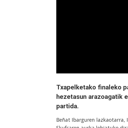
Txapelketako finaleko pa
hezetasun arazoagatik et
partida.
Beñat Ibarguren lazkaotarra, 
Skufcaren aurka lehiatuko dir