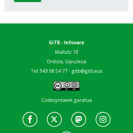
GiTB - Infosare
Mallutz 18
Ordizia, Gipuzkoa
Tel: 943 08 54 77 -
gitb@gitb.eus
Codesyntaxek garatua