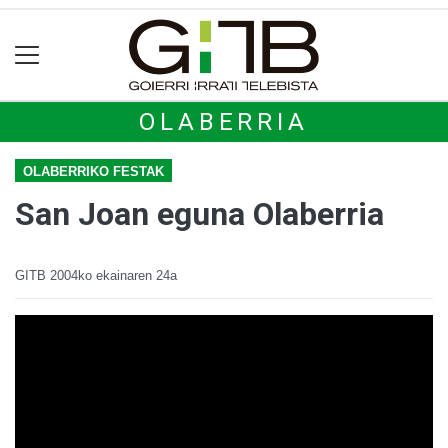
OLABERRIA
OLABERRIKO FESTAK
San Joan eguna Olaberria
GITB
2004ko ekainaren 24a