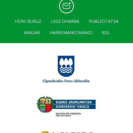
HONI BURUZ
LEGE OHARRA
PUBLIZITATEA
ARAUAK
HARREMANETARAKO
RSS