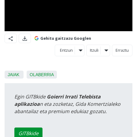
Gehitu gaitzazu Googlen
Entzun
Itzuli
Erraztu
JAIAK
OLABERRIA
Egin GITBkide
Goierri Irrati Telebista
aplikazioa
n eta zozketaz, Gida Komertzialeko
abantailaz eta premium edukiaz gozatu.
GITBkide