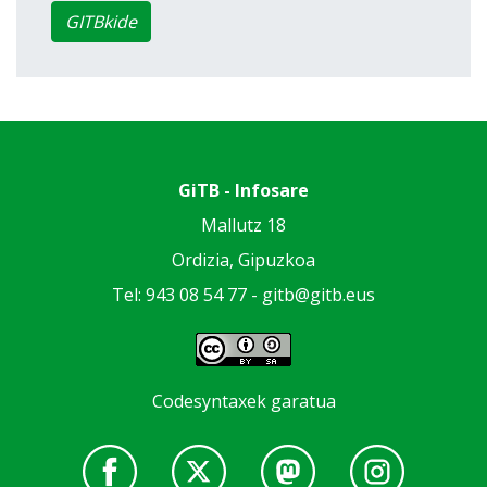
GITBkide
GiTB - Infosare
Mallutz 18
Ordizia, Gipuzkoa
Tel: 943 08 54 77 -
gitb@gitb.eus
Codesyntaxek garatua