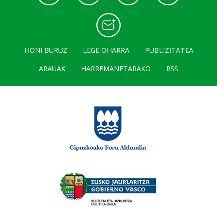
HONI BURUZ
LEGE OHARRA
PUBLIZITATEA
ARAUAK
HARREMANETARAKO
RSS