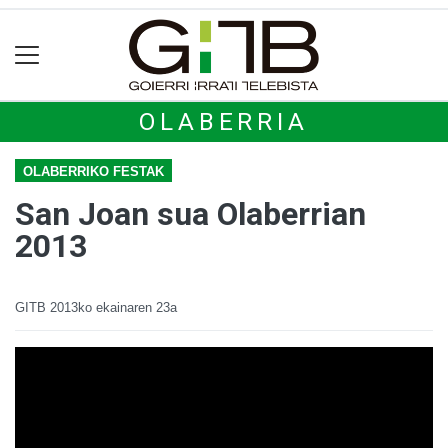
OLABERRIA
OLABERRIKO FESTAK
San Joan sua Olaberrian
2013
GITB
2013ko ekainaren 23a