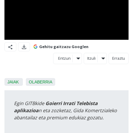
Gehitu gaitzazu Googlen
Entzun
Itzuli
Erraztu
JAIAK
OLABERRIA
Egin GITBkide
Goierri Irrati Telebista
aplikazioa
n eta zozketaz, Gida Komertzialeko
abantailaz eta premium edukiaz gozatu.